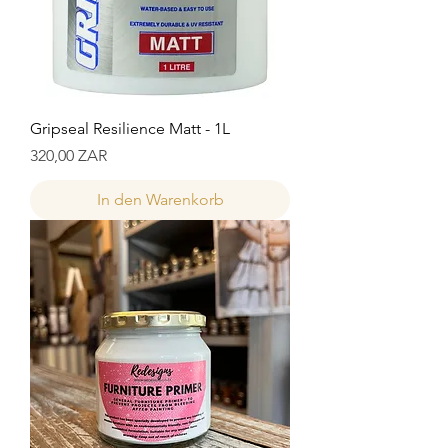
Gripseal Resilience Matt - 1L
Preis
320,00 ZAR
In den Warenkorb