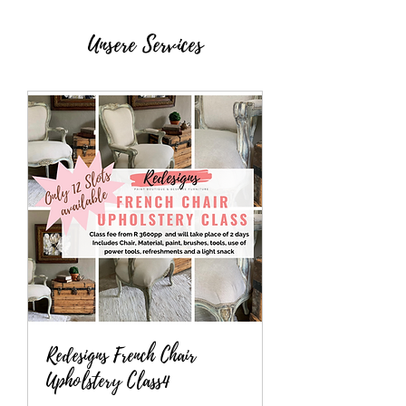
Unsere Services
Redesigns French Chair
Upholstery Class4