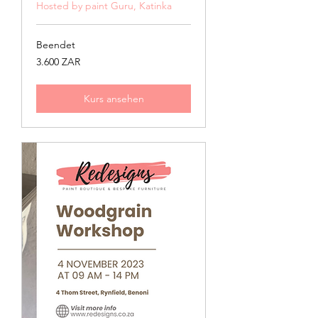
Hosted by paint Guru, Katinka
Beendet
3.600
3.600 ZAR
Südafrikanische
Rand
Kurs ansehen