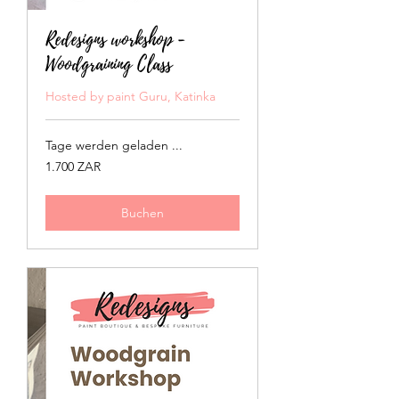
Redesigns workshop -
Woodgraining Class
Hosted by paint Guru, Katinka
Tage werden geladen ...
1.700
1.700 ZAR
Südafrikanische
Rand
Buchen