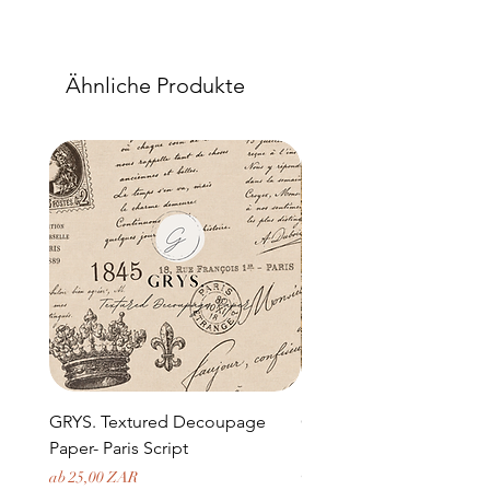
Ähnliche Produkte
GRYS. Textured Decoupage
GRYS. Textured Decou
Paper- Paris Script
Paper- Weathered medi
door and stone archway
Sale-Preis
ab
25,00 ZAR