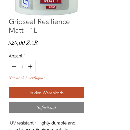
Gripseal Resilience
Matt - 1L
Preis
320,00 ZAR
Anzahl
*
Nur noch 3 verfügbar
In den Warenkorb
Sofortkauf
UV resistant • Highly durable and
easy to use • Environmentally