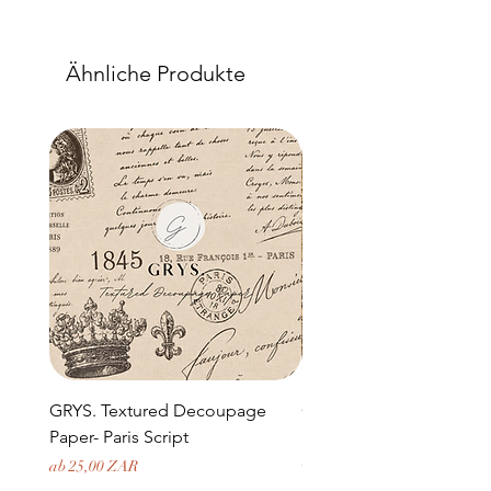
Ähnliche Produkte
GRYS. Textured Decoupage
GRYS. Textured Decou
Paper- Paris Script
Paper- Weathered medi
door and stone archway
Sale-Preis
ab
25,00 ZAR