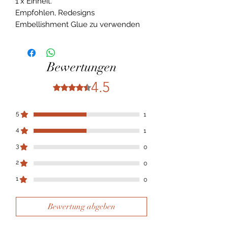
1 x Einheit.
Empfohlen, Redesigns
Embellishment Glue zu verwenden
Bewertungen
4.5
Mit 4,5 von 5 Sternen bewertet.
5
1
4
1
3
0
2
0
1
0
Bewertung abgeben