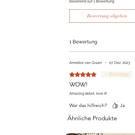
Basierend auf 1 Bewertung
Bewertung abgeben
1 Bewertung
Annelize van Graan
•
07. Dez. 2023
Mit 5 von 5 Sternen bewertet.
Bestätigt
WOW!
Amazing detail, love it!
War das hilfreich?
Ja
Ähnliche Produkte