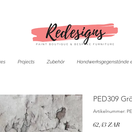
ces
Projects
Zubehör
Handwerksgegenstände e
PED309 Grö
Artikelnummer: P
Prei
62,43 ZAR