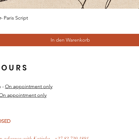
Schnellansicht
 Paris Script
In den Warenkorb
HOURS
m -
On appointment only
On appointment only
​
LOSED
n advance with Katinka - +27 82 720 1891