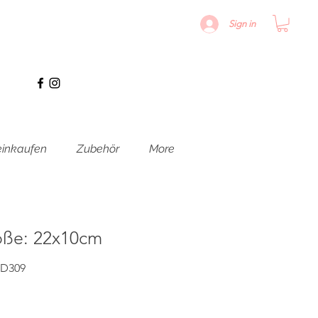
Sign in
inkaufen
Zubehör
More
ße: 22x10cm
ED309
s