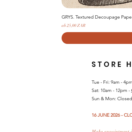
GRYS. Textured Decoupage Paper-
Sale-Preis
ab
25,00 ZAR
STORE 
Tue - Fri: 9am - 4p
Sat: 10am - 12pm -
Sun & Mon: Closed
16 JUNE 2026 - C
Make appointment i