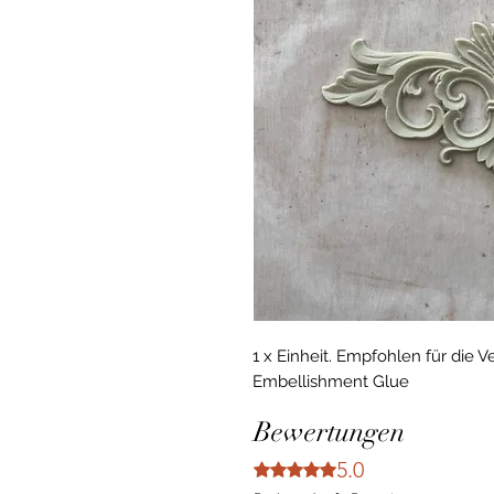
1 x Einheit. Empfohlen für die 
Embellishment Glue
Bewertungen
5.0
Mit 5 von 5 Sternen bewertet.