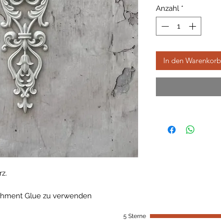
Anzahl
*
In den Warenkorb
z.
shment Glue zu verwenden
5 Sterne