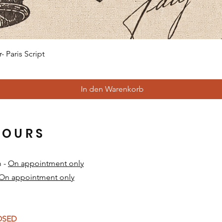
Schnellansicht
 Paris Script
In den Warenkorb
HOURS
m -
On appointment only
On appointment only
​
LOSED