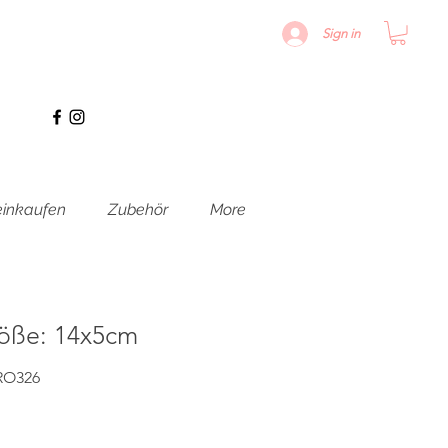
Sign in
inkaufen
Zubehör
More
öße: 14x5cm
RO326
s