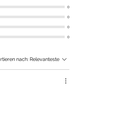
0
0
0
0
rtieren nach:
Relevanteste