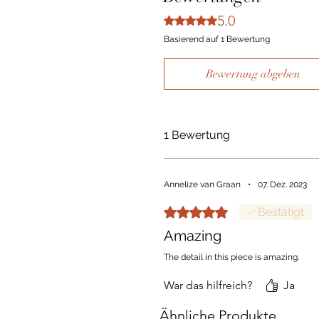
5.0
Mit 5 von 5 Sternen bewertet.
Basierend auf 1 Bewertung
Bewertung abgeben
1 Bewertung
Annelize van Graan
•
07. Dez. 2023
Mit 5 von 5 Sternen bewertet.
Bestätigt
Amazing
The detail in this piece is amazing.
War das hilfreich?
Ja
Ähnliche Produkte