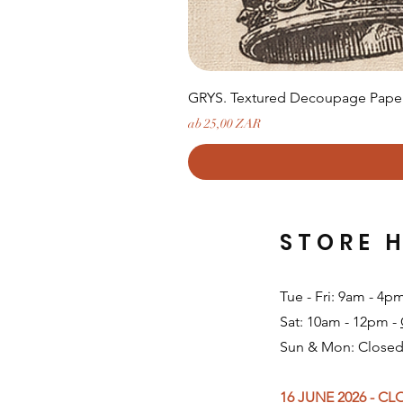
GRYS. Textured Decoupage Paper-
Sale-Preis
ab
25,00 ZAR
STORE 
Tue - Fri: 9am - 4p
Sat: 10am - 12pm -
Sun & Mon: Closed
16 JUNE 2026 - C