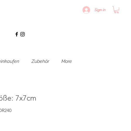
Sign in
inkaufen
Zubehör
More
öße: 7x7cm
OR240
s