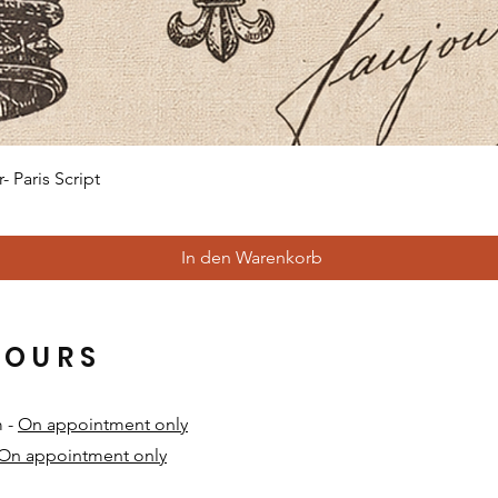
Schnellansicht
 Paris Script
In den Warenkorb
HOURS
m -
On appointment only
On appointment only
​