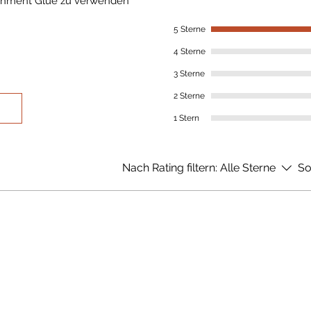
shment Glue zu verwenden
5 Sterne
4 Sterne
3 Sterne
2 Sterne
1 Stern
Nach Rating filtern:
Alle Sterne
So