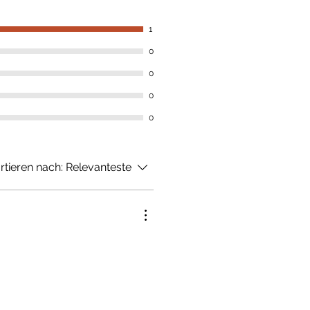
1
0
0
0
0
rtieren nach:
Relevanteste