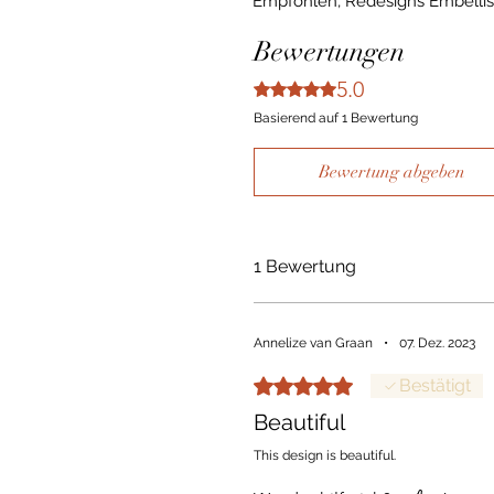
Empfohlen, Redesigns Embelli
Bewertungen
5.0
Mit 5 von 5 Sternen bewertet.
Basierend auf 1 Bewertung
Bewertung abgeben
1 Bewertung
Annelize van Graan
•
07. Dez. 2023
Mit 5 von 5 Sternen bewertet.
Bestätigt
Beautiful
This design is beautiful.