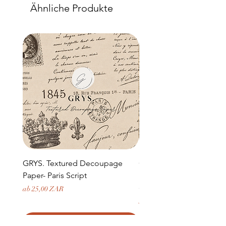
Ähnliche Produkte
GRYS. Textured Decoupage
GRYS. Textured Decou
Paper- Paris Script
Paper- Weathered medi
door and stone archway
Sale-Preis
ab
25,00 ZAR
Preis
379,50 ZAR
In den Warenkorb