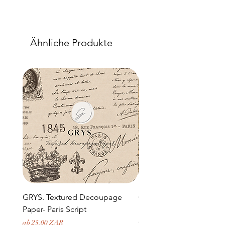
Ähnliche Produkte
GRYS. Textured Decoupage
GRYS. Textured Decou
Paper- Paris Script
Paper- Weathered medi
door and stone archway
Sale-Preis
ab
25,00 ZAR