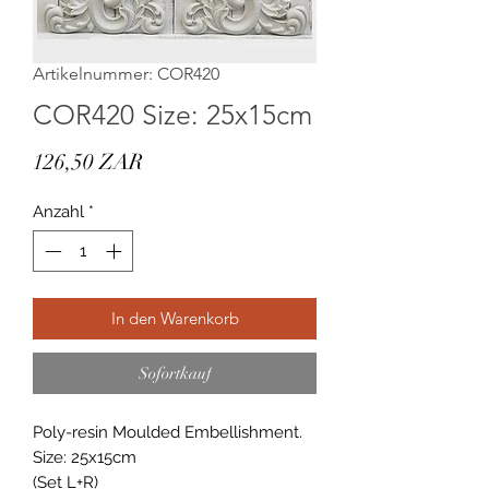
Artikelnummer: COR420
COR420 Size: 25x15cm
Preis
126,50 ZAR
Anzahl
*
In den Warenkorb
Sofortkauf
Poly-resin Moulded Embellishment.
Size: 25x15cm
(Set L+R)