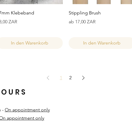
Schnellansicht
Schnellansicht
7mm Klebeband
Stippling Brush
reis
Sale-Preis
8,00 ZAR
ab
17,00 ZAR
In den Warenkorb
In den Warenkorb
1
2
HOURS
m -
On appointment only
On appointment only
​