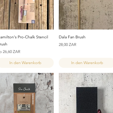
Schnellansicht
Schnellansicht
amilton's Pro-Chalk Stencil
Dala Fan Brush
rush
Preis
28,00 ZAR
ale-Preis
b
26,60 ZAR
In den Warenkorb
In den Warenkorb