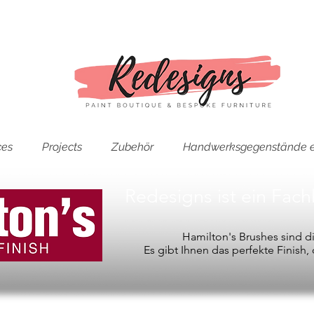
ces
Projects
Zubehör
Handwerksgegenstände e
Redesigns ist ein Fac
Hamilton's Brushes sind 
Es gibt Ihnen das perfekte Finish