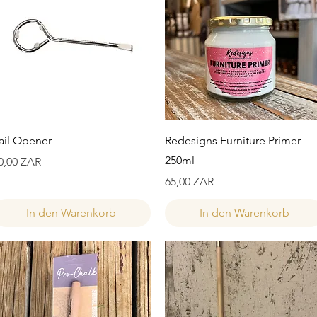
Schnellansicht
Schnellansicht
ail Opener
Redesigns Furniture Primer -
250ml
reis
0,00 ZAR
Preis
65,00 ZAR
In den Warenkorb
In den Warenkorb