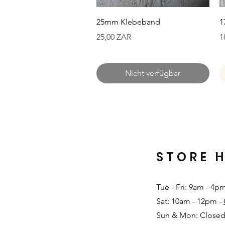
Schnellansicht
25mm Klebeband
1
Preis
P
25,00 ZAR
1
Nicht verfügbar
STORE 
Tue - Fri: 9am - 4p
Sat: 10am - 12pm -
Sun & Mon: Closed