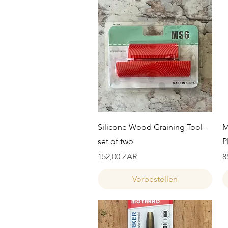
Schnellansicht
Silicone Wood Graining Tool -
M
set of two
P
Preis
P
152,00 ZAR
8
Vorbestellen