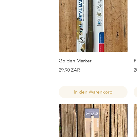
Schnellansicht
Golden Marker
P
Preis
P
29,90 ZAR
2
In den Warenkorb