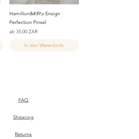
Schnellansicht
Hamilton&#39;s Ensign
Perfection Pinsel
Sale-Preis
ab
35,00 ZAR
In den Warenkorb
FAQ
Shipping
Returns