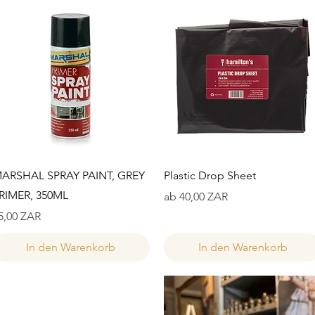
Schnellansicht
Schnellansicht
ARSHAL SPRAY PAINT, GREY
Plastic Drop Sheet
RIMER, 350ML
Sale-Preis
ab
40,00 ZAR
reis
5,00 ZAR
In den Warenkorb
In den Warenkorb