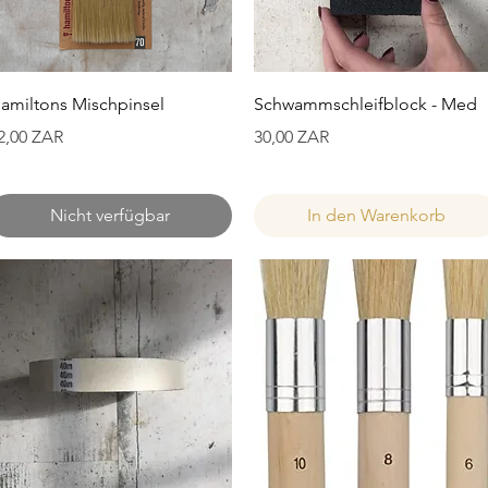
Schnellansicht
Schnellansicht
amiltons Mischpinsel
Schwammschleifblock - Med
reis
Preis
2,00 ZAR
30,00 ZAR
Nicht verfügbar
In den Warenkorb