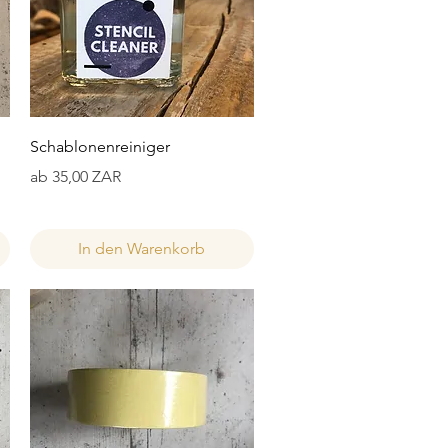
Schnellansicht
Schablonenreiniger
Sale-Preis
ab
35,00 ZAR
In den Warenkorb