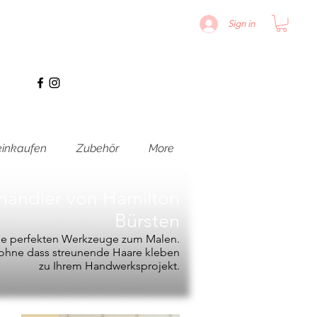
Sign in
inkaufen
Zubehör
More
hhändler von
Hamilton
Bürsten
die perfekten Werkzeuge zum Malen.
, ohne dass streunende Haare kleben
zu Ihrem Handwerksprojekt.