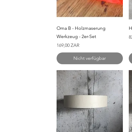
Schnellansicht
Oma B - Holzmaserung
H
Werkzeug - 2er-Set
P
8
Preis
169,00 ZAR
Nicht verfügbar