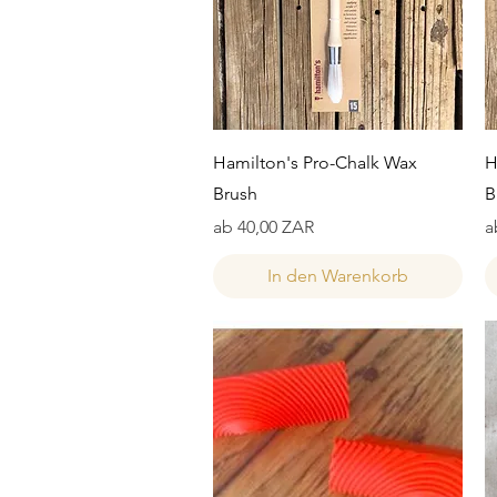
Schnellansicht
Hamilton's Pro-Chalk Wax
H
Brush
B
Sale-Preis
S
ab
40,00 ZAR
a
In den Warenkorb