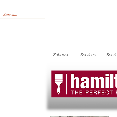
Zuhause
Services
Servi