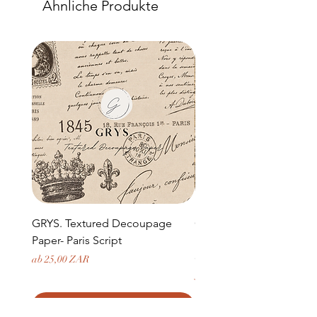
Ähnliche Produkte
GRYS. Textured Decoupage
GRYS. Textured Decou
Paper- Paris Script
Paper- Weathered medi
door and stone archway
Sale-Preis
ab
25,00 ZAR
Preis
379,50 ZAR
In den Warenkorb