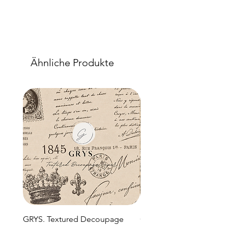
Ähnliche Produkte
GRYS. Textured Decoupage
GRYS. Textured Decou