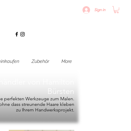
Sign in
inkaufen
Zubehör
More
hhändler von
Hamilton
Bürsten
die perfekten Werkzeuge zum Malen.
, ohne dass streunende Haare kleben
zu Ihrem Handwerksprojekt.