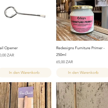
Schnellansicht
Schnellansicht
ail Opener
Redesigns Furniture Primer -
250ml
reis
0,00 ZAR
Preis
65,00 ZAR
In den Warenkorb
In den Warenkorb