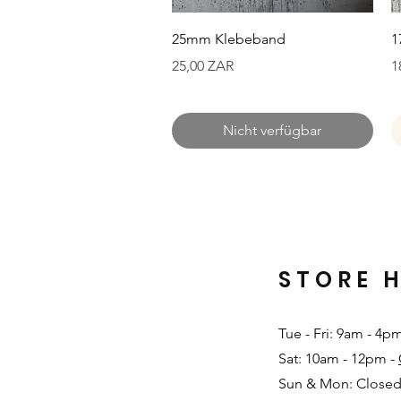
Schnellansicht
25mm Klebeband
1
Preis
P
25,00 ZAR
1
Nicht verfügbar
STORE 
Tue - Fri: 9am - 4p
Sat: 10am - 12pm -
Sun & Mon: Closed