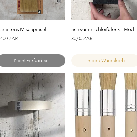
Schnellansicht
Schnellansicht
amiltons Mischpinsel
Schwammschleifblock - Med
reis
Preis
2,00 ZAR
30,00 ZAR
Nicht verfügbar
In den Warenkorb