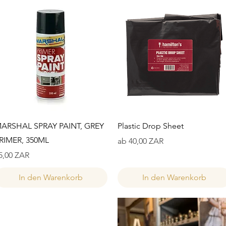
Schnellansicht
Schnellansicht
ARSHAL SPRAY PAINT, GREY
Plastic Drop Sheet
RIMER, 350ML
Sale-Preis
ab
40,00 ZAR
reis
5,00 ZAR
In den Warenkorb
In den Warenkorb