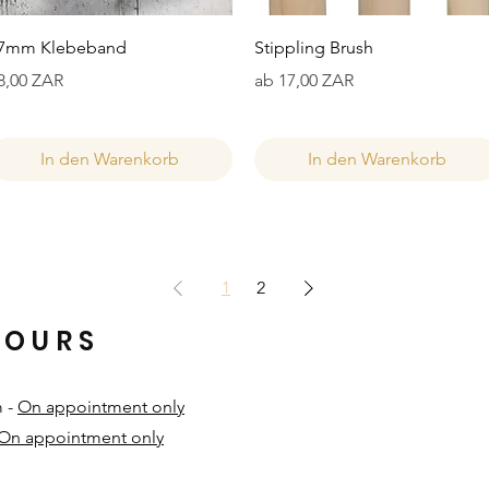
Schnellansicht
Schnellansicht
7mm Klebeband
Stippling Brush
reis
Sale-Preis
8,00 ZAR
ab
17,00 ZAR
In den Warenkorb
In den Warenkorb
1
2
HOURS
m -
On appointment only
On appointment only
​