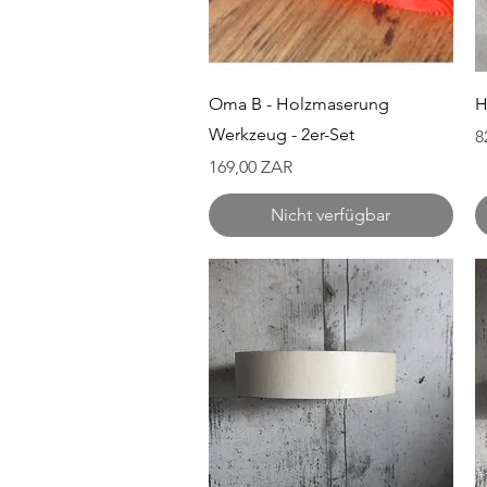
Schnellansicht
Oma B - Holzmaserung
H
Werkzeug - 2er-Set
P
8
Preis
169,00 ZAR
Nicht verfügbar