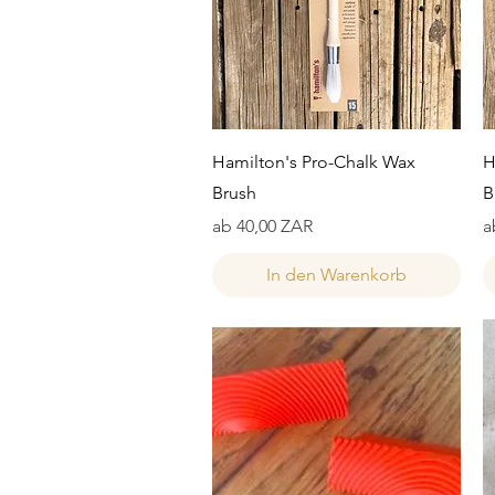
Schnellansicht
Hamilton's Pro-Chalk Wax
H
Brush
B
Sale-Preis
S
ab
40,00 ZAR
a
In den Warenkorb