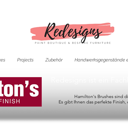
ces
Projects
Zubehör
Handwerksgegenstände e
Redesigns ist ein Fac
Hamilton's Brushes sind 
Es gibt Ihnen das perfekte Finish