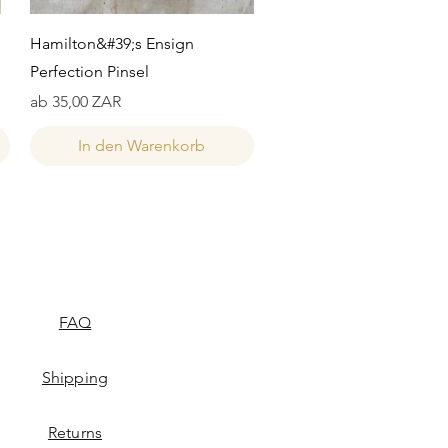
Schnellansicht
Hamilton&#39;s Ensign
Perfection Pinsel
Sale-Preis
ab
35,00 ZAR
In den Warenkorb
FAQ
Shipping
Returns