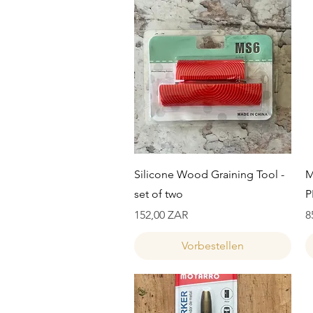
Schnellansicht
Silicone Wood Graining Tool -
M
set of two
P
Preis
P
152,00 ZAR
8
Vorbestellen