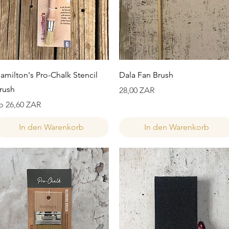
Schnellansicht
Schnellansicht
amilton's Pro-Chalk Stencil
Dala Fan Brush
rush
Preis
28,00 ZAR
ale-Preis
b
26,60 ZAR
In den Warenkorb
In den Warenkorb