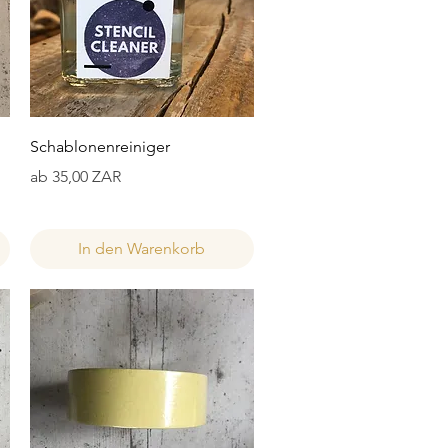
Schnellansicht
Schablonenreiniger
Sale-Preis
ab
35,00 ZAR
In den Warenkorb