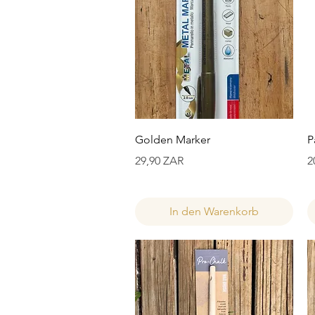
Schnellansicht
Golden Marker
P
Preis
P
29,90 ZAR
2
In den Warenkorb