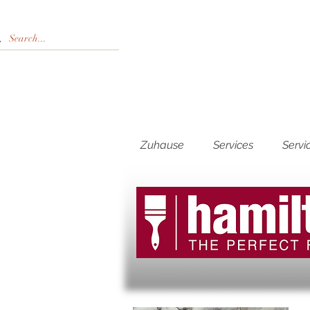
Zuhause
Services
Servi