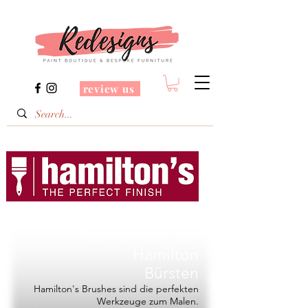
review us
Redesigns ist ein
Fachhändler von
Hamilton
Bürsten
Hamilton's Brushes sind die perfekten
Werkzeuge zum Malen.