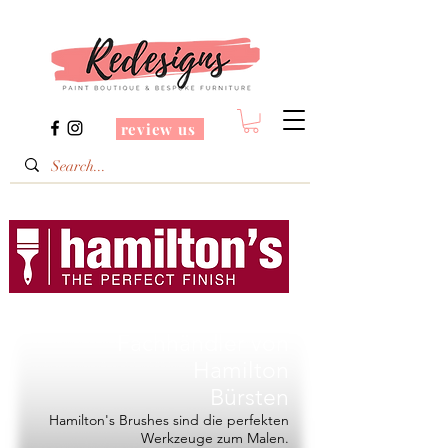
review us
Redesigns ist ein
Fachhändler von
Hamilton
Bürsten
Hamilton's Brushes sind die perfekten
Werkzeuge zum Malen.