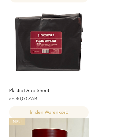
Plastic Drop Sheet
Sale-Preis
ab
40,00 ZAR
In den Warenkorb
NEU