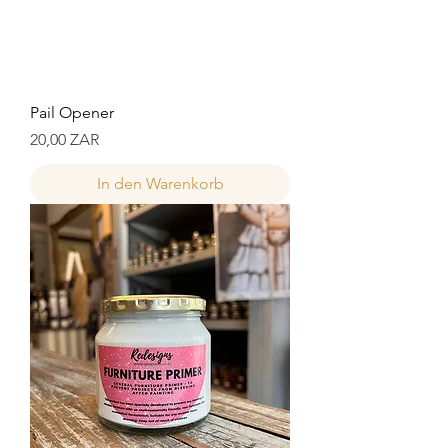
Pail Opener
Preis
20,00 ZAR
In den Warenkorb