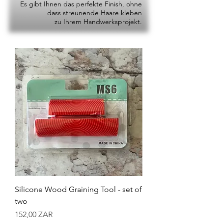
Es gibt Ihnen das perfekte Finish, ohne
dass streunende Haare kleben
zu Ihrem Handwerksprojekt.
Silicone Wood Graining Tool - set of
two
Preis
152,00 ZAR