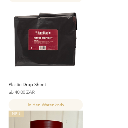
Plastic Drop Sheet
Sale-Preis
ab
40,00 ZAR
In den Warenkorb
NEU