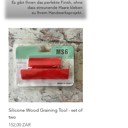
Es gibt Ihnen das perfekte Finish, ohne
dass streunende Haare kleben
zu Ihrem Handwerksprojekt.
Silicone Wood Graining Tool - set of
two
Preis
152,00 ZAR