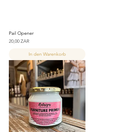
Pail Opener
Preis
20,00 ZAR
In den Warenkorb