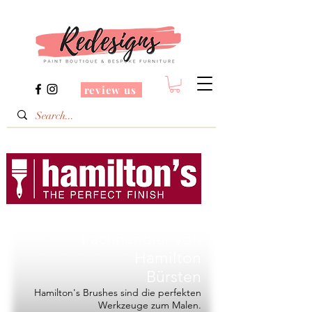
review us
Redesigns ist ein
Fachhändler von
Hamilton
Bürsten
Hamilton's Brushes sind die perfekten
Werkzeuge zum Malen.