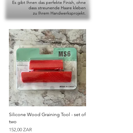
Es gibt Ihnen das perfekte Finish, ohne
dass streunende Haare kleben
zu Ihrem Handwerksprojekt.
Silicone Wood Graining Tool - set of
two
Preis
152,00 ZAR