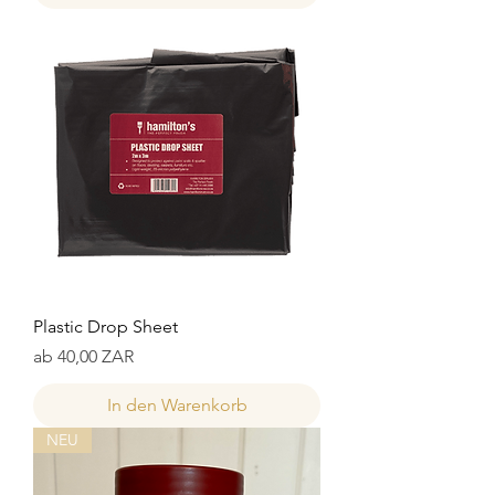
Plastic Drop Sheet
Sale-Preis
ab
40,00 ZAR
In den Warenkorb
NEU