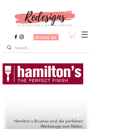
review us
Redesigns ist ein
Fachhändler von
Hamilton
Bürsten
Hamilton's Brushes sind die perfekten
Werkzeuge zum Malen.