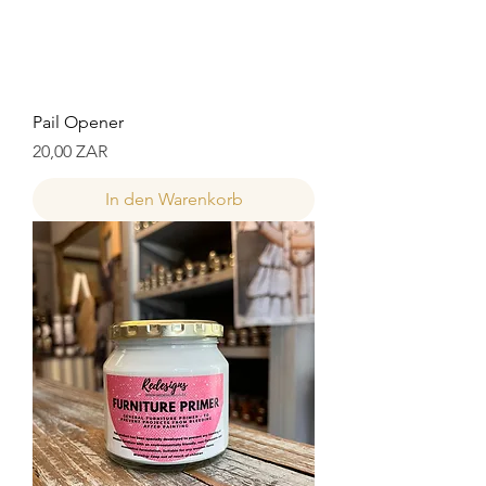
Pail Opener
Preis
20,00 ZAR
In den Warenkorb