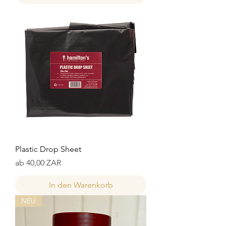
Plastic Drop Sheet
Sale-Preis
ab
40,00 ZAR
In den Warenkorb
NEU