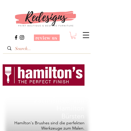
review us
Redesigns ist ein
Fachhändler von
Hamilton
Bürsten
Hamilton's Brushes sind die perfekten
Werkzeuge zum Malen.