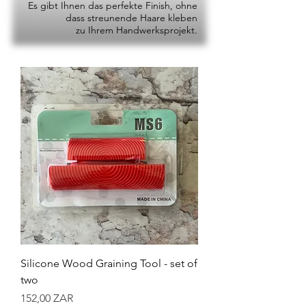
Es gibt Ihnen das perfekte Finish, ohne
dass streunende Haare kleben
zu Ihrem Handwerksprojekt.
Silicone Wood Graining Tool - set of
two
Preis
152,00 ZAR