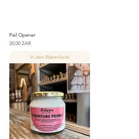
Pail Opener
Preis
20,00 ZAR
In den Warenkorb