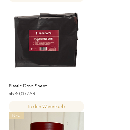
Plastic Drop Sheet
Sale-Preis
ab
40,00 ZAR
In den Warenkorb
NEU