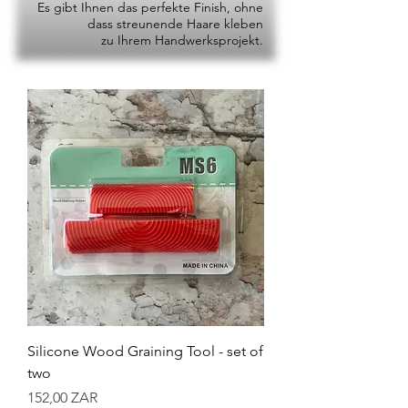
Es gibt Ihnen das perfekte Finish, ohne
dass streunende Haare kleben
zu Ihrem Handwerksprojekt.
Silicone Wood Graining Tool - set of
two
Preis
152,00 ZAR