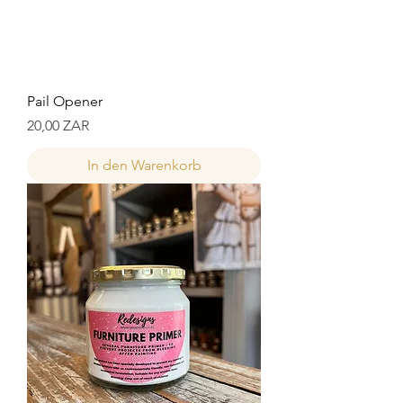
Pail Opener
Preis
20,00 ZAR
In den Warenkorb