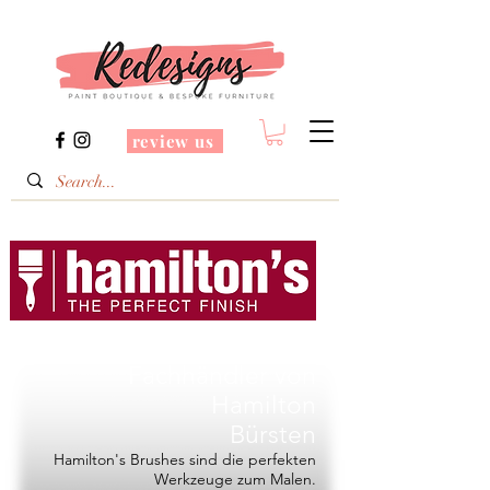
review us
Redesigns ist ein
Fachhändler von
Hamilton
Bürsten
Hamilton's Brushes sind die perfekten
Werkzeuge zum Malen.