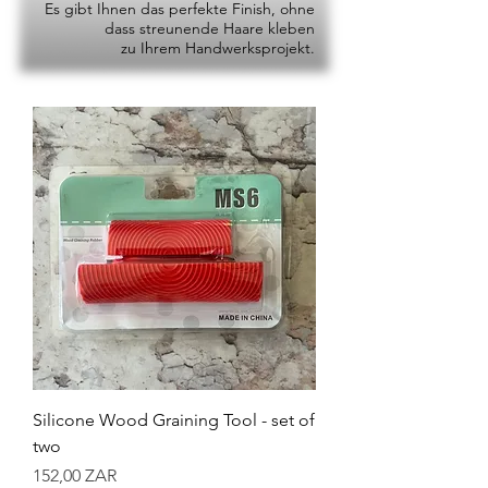
Es gibt Ihnen das perfekte Finish, ohne
dass streunende Haare kleben
zu Ihrem Handwerksprojekt.
Silicone Wood Graining Tool - set of
two
Preis
152,00 ZAR