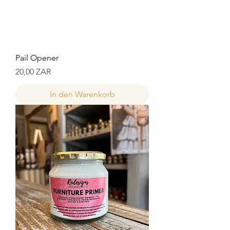
Pail Opener
Preis
20,00 ZAR
In den Warenkorb