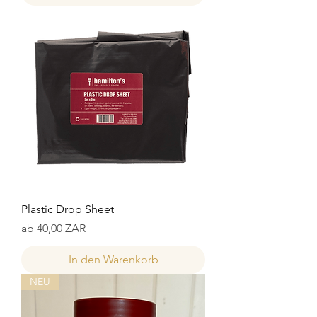
Plastic Drop Sheet
Sale-Preis
ab
40,00 ZAR
In den Warenkorb
NEU