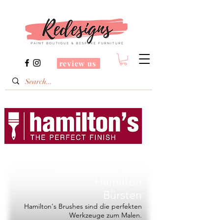
review us
Redesigns ist ein
Fachhändler von
Hamilton
Bürsten
Hamilton's Brushes sind die perfekten
Werkzeuge zum Malen.