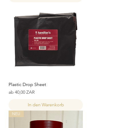
Plastic Drop Sheet
Sale-Preis
ab
40,00 ZAR
In den Warenkorb
NEU