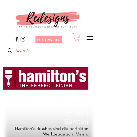
review us
Redesigns ist ein
Fachhändler von
Hamilton
Bürsten
Hamilton's Brushes sind die perfekten
Werkzeuge zum Malen.