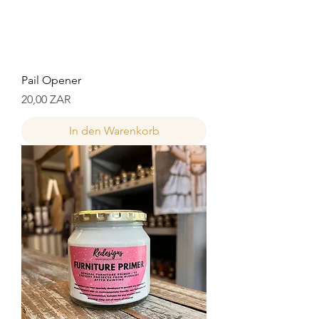
Pail Opener
Preis
20,00 ZAR
In den Warenkorb