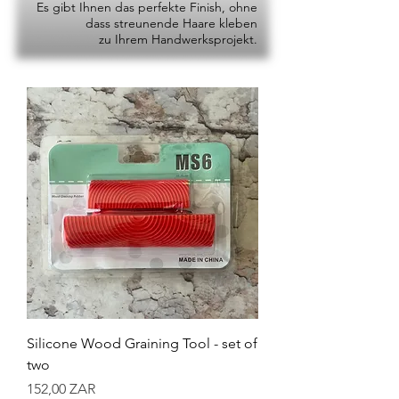
Es gibt Ihnen das perfekte Finish, ohne
dass streunende Haare kleben
zu Ihrem Handwerksprojekt.
Silicone Wood Graining Tool - set of
two
Preis
152,00 ZAR