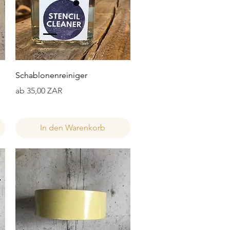
Schnellansicht
Schablonenreiniger
Sale-Preis
ab
35,00 ZAR
In den Warenkorb