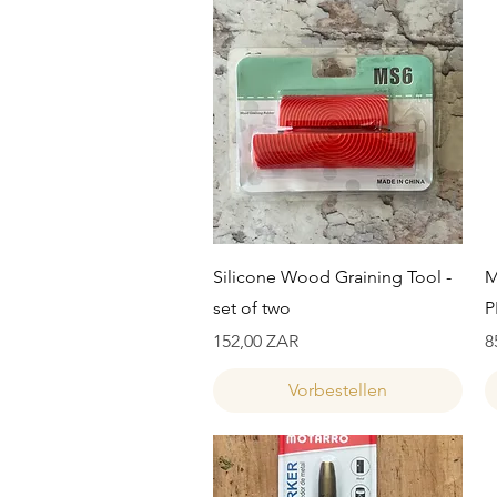
Schnellansicht
Silicone Wood Graining Tool -
M
set of two
P
Preis
P
152,00 ZAR
8
Vorbestellen