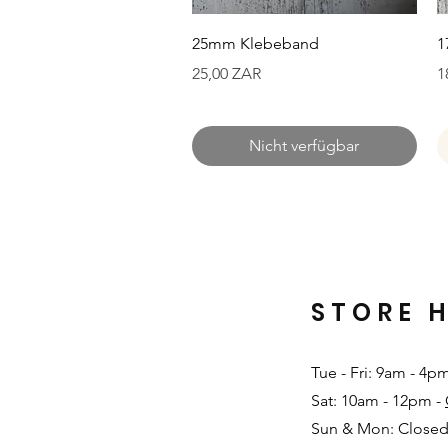
Schnellansicht
25mm Klebeband
1
Preis
P
25,00 ZAR
1
Nicht verfügbar
STORE 
Tue - Fri: 9am - 4p
Sat: 10am - 12pm -
Sun & Mon: Closed