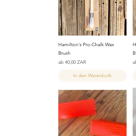
Schnellansicht
Hamilton's Pro-Chalk Wax
H
Brush
B
Sale-Preis
S
ab
40,00 ZAR
a
In den Warenkorb