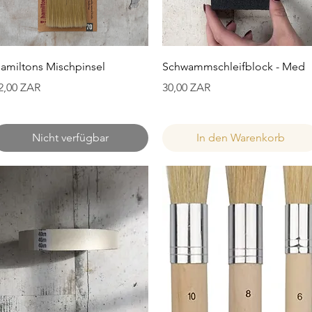
Schnellansicht
Schnellansicht
amiltons Mischpinsel
Schwammschleifblock - Med
reis
Preis
2,00 ZAR
30,00 ZAR
Nicht verfügbar
In den Warenkorb