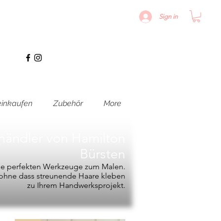
Sign in
inkaufen
Zubehör
More
hhändler von
Hamilton
Bürsten
die perfekten Werkzeuge zum Malen.
, ohne dass streunende Haare kleben
zu Ihrem Handwerksprojekt.