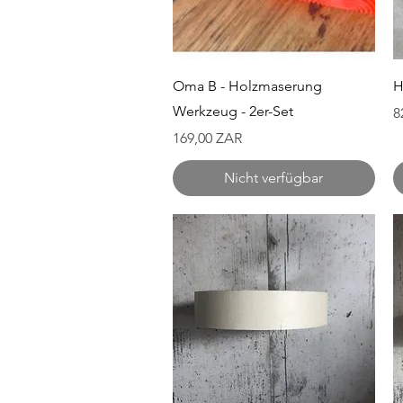
Schnellansicht
Oma B - Holzmaserung
H
Werkzeug - 2er-Set
P
8
Preis
169,00 ZAR
Nicht verfügbar