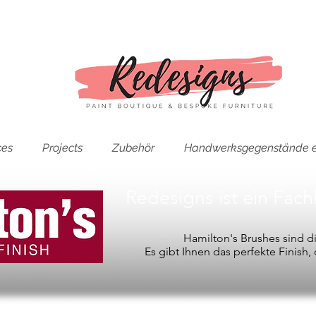
ces
Projects
Zubehör
Handwerksgegenstände e
Redesigns ist ein Fac
Hamilton's Brushes sind 
Es gibt Ihnen das perfekte Finish