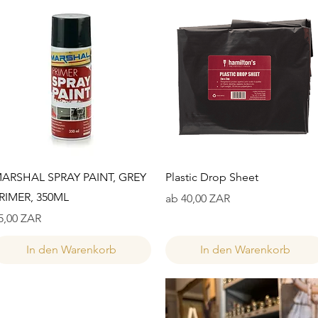
Schnellansicht
Schnellansicht
ARSHAL SPRAY PAINT, GREY
Plastic Drop Sheet
RIMER, 350ML
Sale-Preis
ab
40,00 ZAR
reis
5,00 ZAR
In den Warenkorb
In den Warenkorb