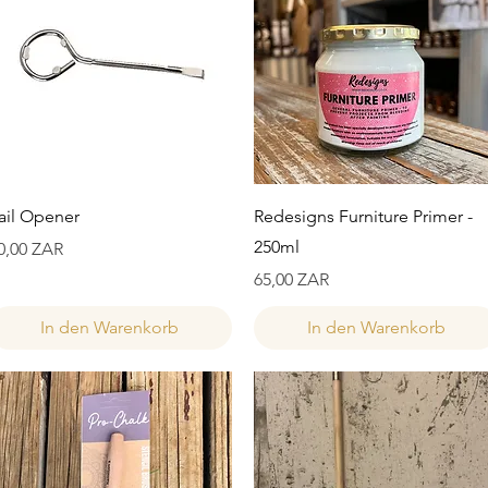
Schnellansicht
Schnellansicht
ail Opener
Redesigns Furniture Primer -
250ml
reis
0,00 ZAR
Preis
65,00 ZAR
In den Warenkorb
In den Warenkorb