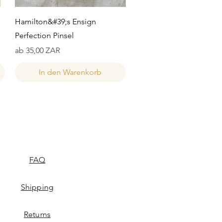
Schnellansicht
Hamilton&#39;s Ensign
Perfection Pinsel
Sale-Preis
ab
35,00 ZAR
In den Warenkorb
FAQ
Shipping
Returns