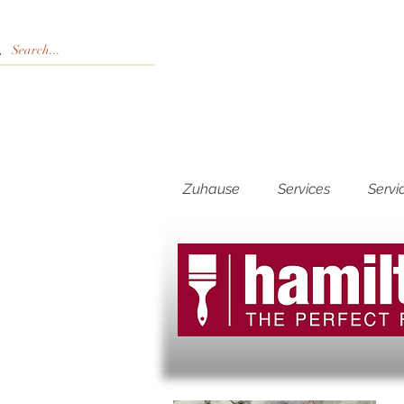
Zuhause
Services
Servi