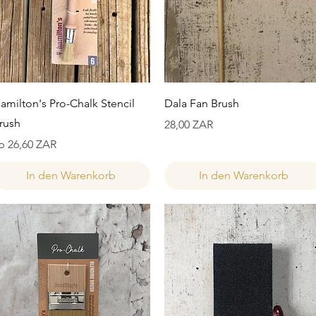
Schnellansicht
Schnellansicht
amilton's Pro-Chalk Stencil
Dala Fan Brush
rush
Preis
28,00 ZAR
ale-Preis
b
26,60 ZAR
In den Warenkorb
In den Warenkorb