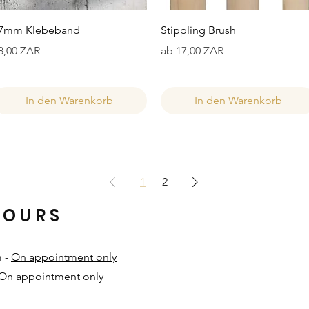
Schnellansicht
Schnellansicht
7mm Klebeband
Stippling Brush
reis
Sale-Preis
8,00 ZAR
ab
17,00 ZAR
In den Warenkorb
In den Warenkorb
1
2
HOURS
m -
On appointment only
On appointment only
​