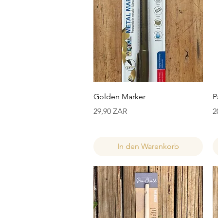
Schnellansicht
Golden Marker
P
Preis
P
29,90 ZAR
2
In den Warenkorb