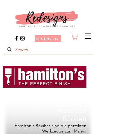
review us
Redesigns ist ein
Fachhändler von
Hamilton
Bürsten
Hamilton's Brushes sind die perfekten
Werkzeuge zum Malen.