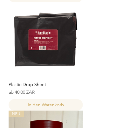
Plastic Drop Sheet
Sale-Preis
ab
40,00 ZAR
In den Warenkorb
NEU