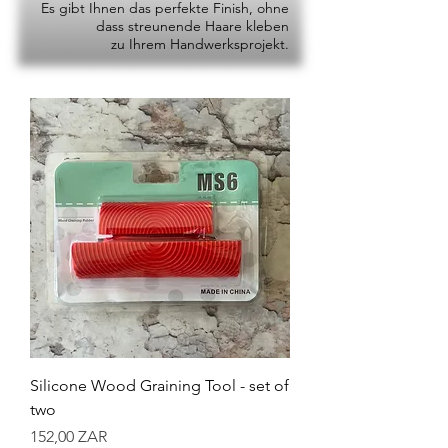
Es gibt Ihnen das perfekte Finish, ohne
dass streunende Haare kleben
zu Ihrem Handwerksprojekt.
Silicone Wood Graining Tool - set of
two
Preis
152,00 ZAR