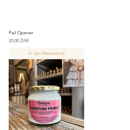
Pail Opener
Preis
20,00 ZAR
In den Warenkorb