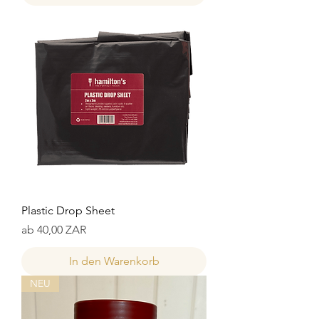
Plastic Drop Sheet
Sale-Preis
ab
40,00 ZAR
In den Warenkorb
NEU