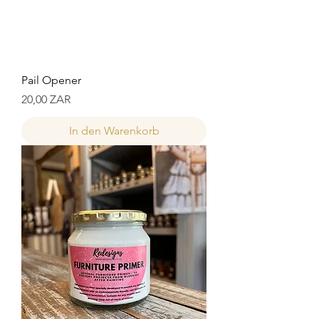
Pail Opener
Preis
20,00 ZAR
In den Warenkorb