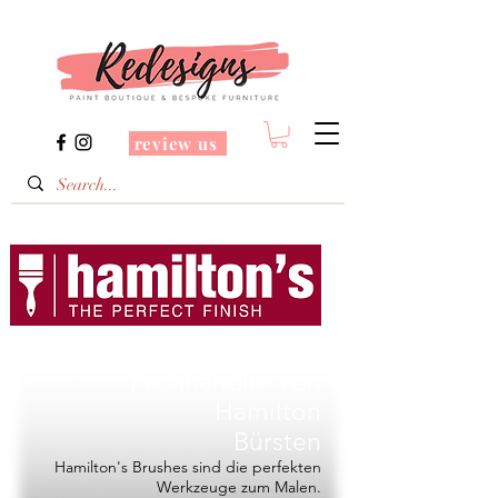
review us
Redesigns ist ein
Fachhändler von
Hamilton
Bürsten
Hamilton's Brushes sind die perfekten
Werkzeuge zum Malen.