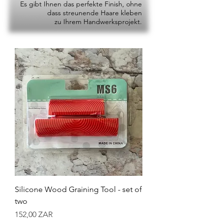
Es gibt Ihnen das perfekte Finish, ohne
dass streunende Haare kleben
zu Ihrem Handwerksprojekt.
Silicone Wood Graining Tool - set of
two
Preis
152,00 ZAR