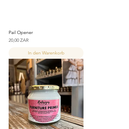
Pail Opener
Preis
20,00 ZAR
In den Warenkorb