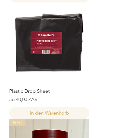
Plastic Drop Sheet
Sale-Preis
ab
40,00 ZAR
In den Warenkorb
NEU