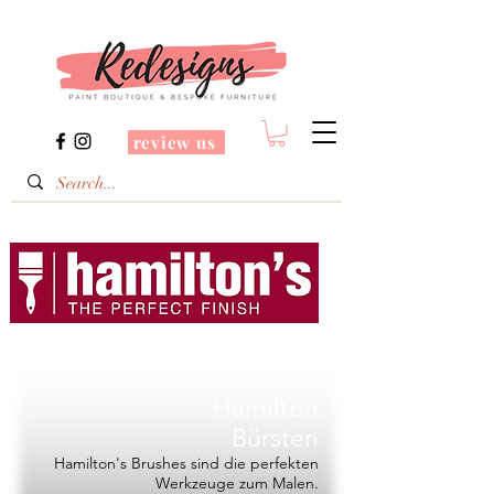
review us
Redesigns ist ein
Fachhändler von
Hamilton
Bürsten
Hamilton's Brushes sind die perfekten
Werkzeuge zum Malen.