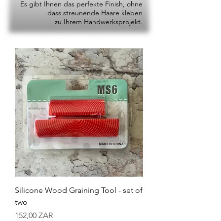
Es gibt Ihnen das perfekte Finish, ohne
dass streunende Haare kleben
zu Ihrem Handwerksprojekt.
Silicone Wood Graining Tool - set of
two
Preis
152,00 ZAR