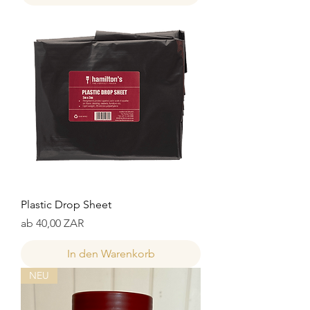
Plastic Drop Sheet
Sale-Preis
ab
40,00 ZAR
In den Warenkorb
NEU