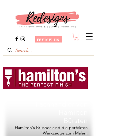
review us
Redesigns ist ein
Fachhändler von
Hamilton
Bürsten
Hamilton's Brushes sind die perfekten
Werkzeuge zum Malen.