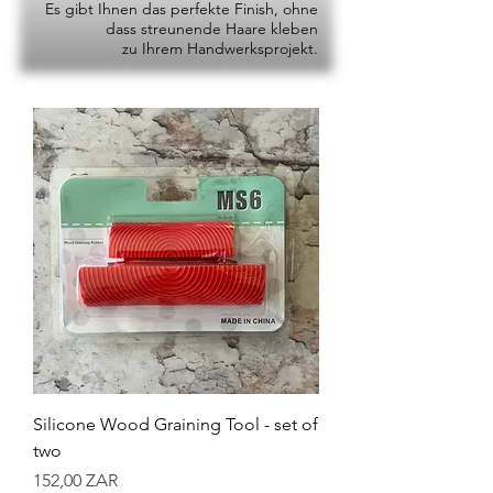
Es gibt Ihnen das perfekte Finish, ohne
dass streunende Haare kleben
zu Ihrem Handwerksprojekt.
Silicone Wood Graining Tool - set of
two
Preis
152,00 ZAR