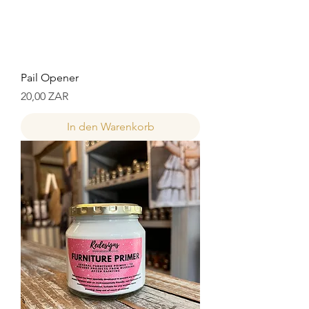
Pail Opener
Preis
20,00 ZAR
In den Warenkorb