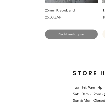
Schnellansicht
25mm Klebeband
1
Preis
P
25,00 ZAR
1
Nicht verfügbar
STORE 
Tue - Fri: 9am - 4p
Sat: 10am - 12pm -
Sun & Mon: Closed