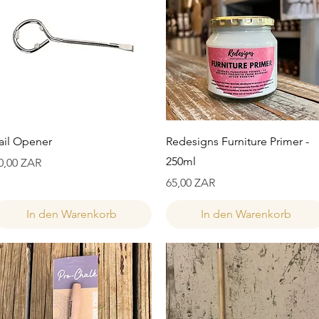
Schnellansicht
Schnellansicht
ail Opener
Redesigns Furniture Primer -
250ml
reis
0,00 ZAR
Preis
65,00 ZAR
In den Warenkorb
In den Warenkorb