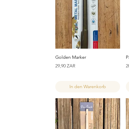
Schnellansicht
Golden Marker
P
Preis
P
29,90 ZAR
2
In den Warenkorb