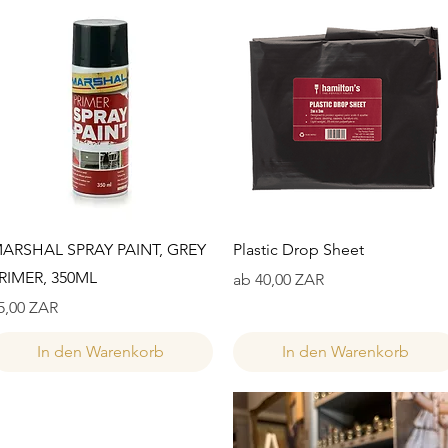
Schnellansicht
Schnellansicht
ARSHAL SPRAY PAINT, GREY
Plastic Drop Sheet
RIMER, 350ML
Sale-Preis
ab
40,00 ZAR
reis
5,00 ZAR
In den Warenkorb
In den Warenkorb