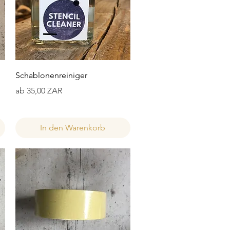
Schnellansicht
Schablonenreiniger
Sale-Preis
ab
35,00 ZAR
In den Warenkorb