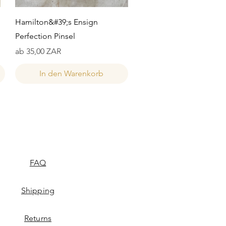
Schnellansicht
Hamilton&#39;s Ensign
Perfection Pinsel
Sale-Preis
ab
35,00 ZAR
In den Warenkorb
FAQ
Shipping
Returns