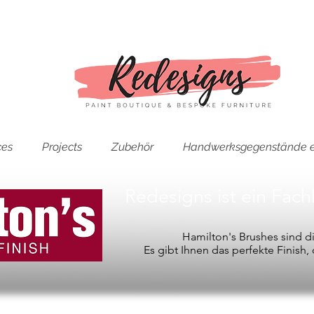
ces
Projects
Zubehör
Handwerksgegenstände e
Redesigns ist ein Fac
Hamilton's Brushes sind 
Es gibt Ihnen das perfekte Finish