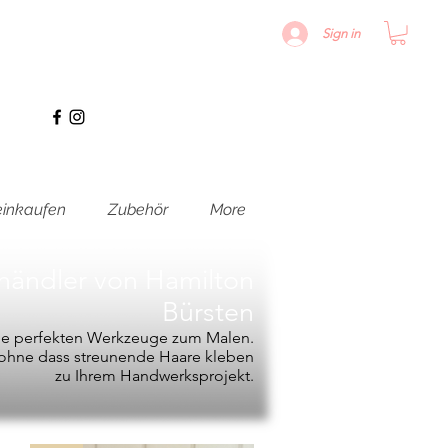
Sign in
inkaufen
Zubehör
More
hhändler von
Hamilton
Bürsten
die perfekten Werkzeuge zum Malen.
, ohne dass streunende Haare kleben
zu Ihrem Handwerksprojekt.