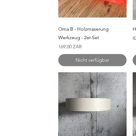
Schnellansicht
Oma B - Holzmaserung
H
Werkzeug - 2er-Set
P
8
Preis
169,00 ZAR
Nicht verfügbar