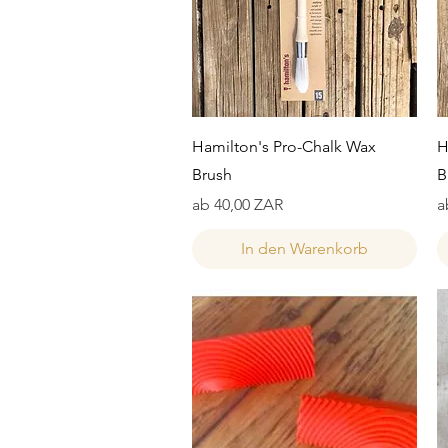
Schnellansicht
Hamilton's Pro-Chalk Wax
H
Brush
B
Sale-Preis
S
ab
40,00 ZAR
a
In den Warenkorb