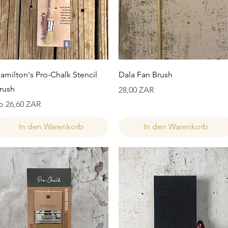
Schnellansicht
Schnellansicht
amilton's Pro-Chalk Stencil
Dala Fan Brush
rush
Preis
28,00 ZAR
ale-Preis
b
26,60 ZAR
In den Warenkorb
In den Warenkorb