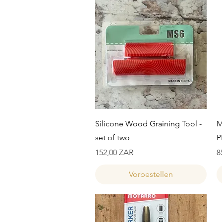
Schnellansicht
Silicone Wood Graining Tool -
M
set of two
P
Preis
P
152,00 ZAR
8
Vorbestellen