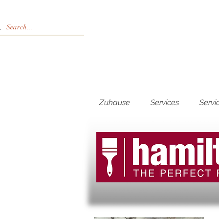
Zuhause
Services
Servi