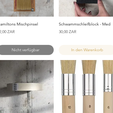
Schnellansicht
Schnellansicht
amiltons Mischpinsel
Schwammschleifblock - Med
reis
Preis
2,00 ZAR
30,00 ZAR
Nicht verfügbar
In den Warenkorb