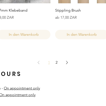
Schnellansicht
Schnellansicht
7mm Klebeband
Stippling Brush
reis
Sale-Preis
8,00 ZAR
ab
17,00 ZAR
In den Warenkorb
In den Warenkorb
1
2
HOURS
m -
On appointment only
On appointment only
​