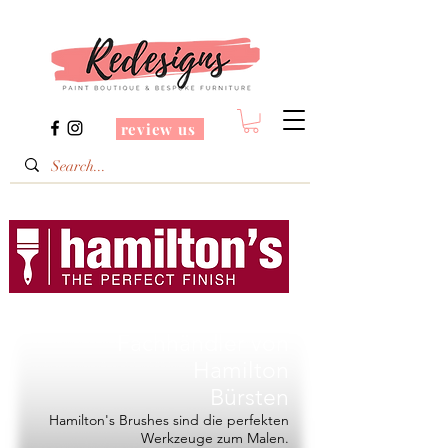
review us
Redesigns ist ein
Fachhändler von
Hamilton
Bürsten
Hamilton's Brushes sind die perfekten
Werkzeuge zum Malen.