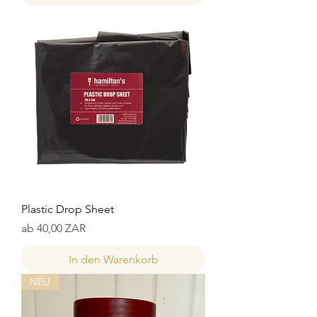
Plastic Drop Sheet
Sale-Preis
ab
40,00 ZAR
In den Warenkorb
NEU