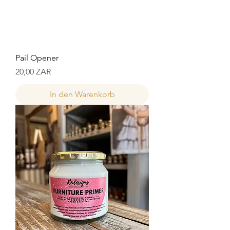
Pail Opener
Preis
20,00 ZAR
In den Warenkorb