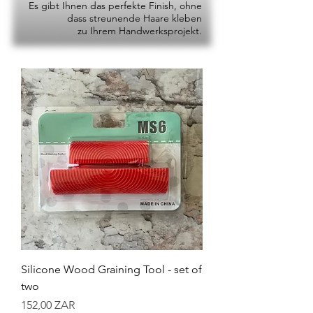
Es gibt Ihnen das perfekte Finish, ohne
dass streunende Haare kleben
zu Ihrem Handwerksprojekt.
Silicone Wood Graining Tool - set of
two
Preis
152,00 ZAR