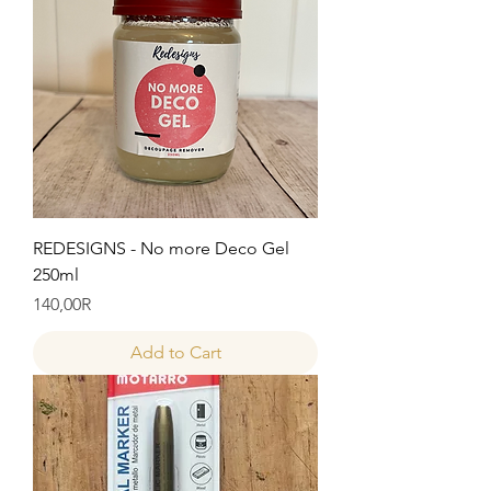
REDESIGNS - No more Deco Gel
250ml
Price
140,00R
Add to Cart