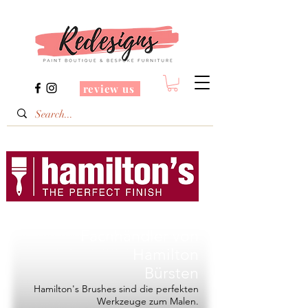
review us
Redesigns ist ein
Fachhändler von
Hamilton
Bürsten
Hamilton's Brushes sind die perfekten
Werkzeuge zum Malen.