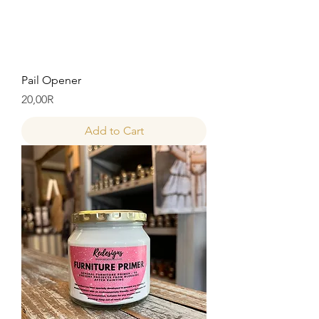
Pail Opener
Price
20,00R
Add to Cart