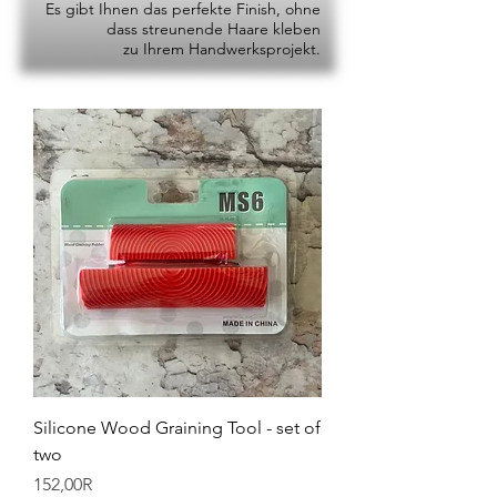
Es gibt Ihnen das perfekte Finish, ohne
dass streunende Haare kleben
zu Ihrem Handwerksprojekt.
Silicone Wood Graining Tool - set of
two
Price
152,00R