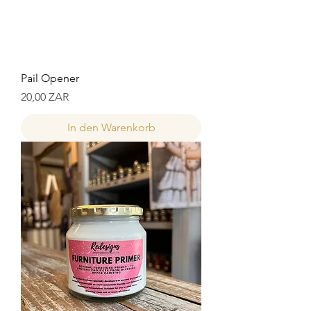
Pail Opener
Preis
20,00 ZAR
In den Warenkorb