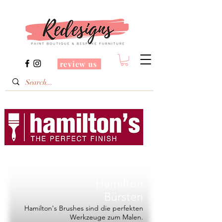
review us
Redesigns ist ein
Fachhändler von
Hamilton
Bürsten
Hamilton's Brushes sind die perfekten
Werkzeuge zum Malen.