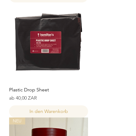
Plastic Drop Sheet
Sale-Preis
ab
40,00 ZAR
In den Warenkorb
NEU