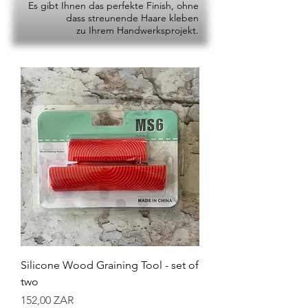
Es gibt Ihnen das perfekte Finish, ohne
dass streunende Haare kleben
zu Ihrem Handwerksprojekt.
Silicone Wood Graining Tool - set of
two
Preis
152,00 ZAR