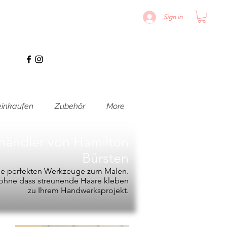
Sign in
inkaufen
Zubehör
More
hhändler von
Hamilton
Bürsten
die perfekten Werkzeuge zum Malen.
, ohne dass streunende Haare kleben
zu Ihrem Handwerksprojekt.