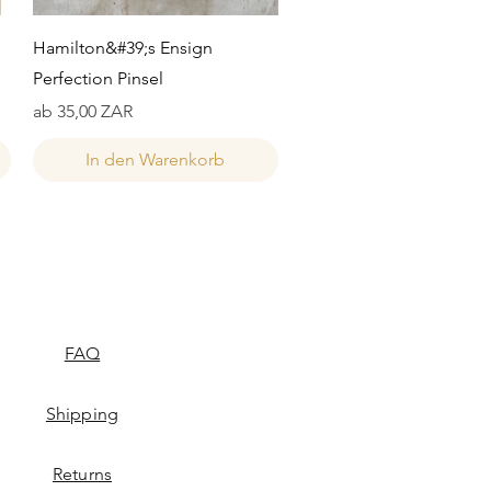
Schnellansicht
Hamilton&#39;s Ensign
Perfection Pinsel
Sale-Preis
ab
35,00 ZAR
In den Warenkorb
FAQ
Shipping
Returns