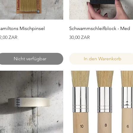
Schnellansicht
Schnellansicht
amiltons Mischpinsel
Schwammschleifblock - Med
reis
Preis
2,00 ZAR
30,00 ZAR
Nicht verfügbar
In den Warenkorb