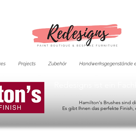
ces
Projects
Zubehör
Handwerksgegenstände e
Redesigns ist ein Fac
Hamilton's Brushes sind 
Es gibt Ihnen das perfekte Finish