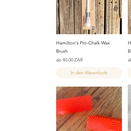
Schnellansicht
Hamilton's Pro-Chalk Wax
H
Brush
B
Sale-Preis
S
ab
40,00 ZAR
a
In den Warenkorb