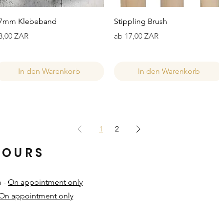
Schnellansicht
Schnellansicht
7mm Klebeband
Stippling Brush
reis
Sale-Preis
8,00 ZAR
ab
17,00 ZAR
In den Warenkorb
In den Warenkorb
1
2
HOURS
m -
On appointment only
On appointment only
​