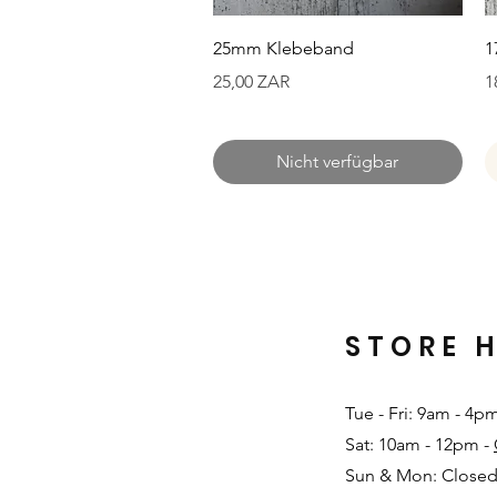
Schnellansicht
25mm Klebeband
1
Preis
P
25,00 ZAR
1
Nicht verfügbar
STORE 
Tue - Fri: 9am - 4p
Sat: 10am - 12pm -
Sun & Mon: Closed