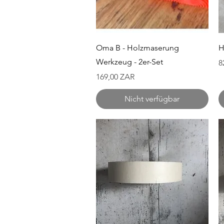
Schnellansicht
Oma B - Holzmaserung
H
Werkzeug - 2er-Set
P
8
Preis
169,00 ZAR
Nicht verfügbar