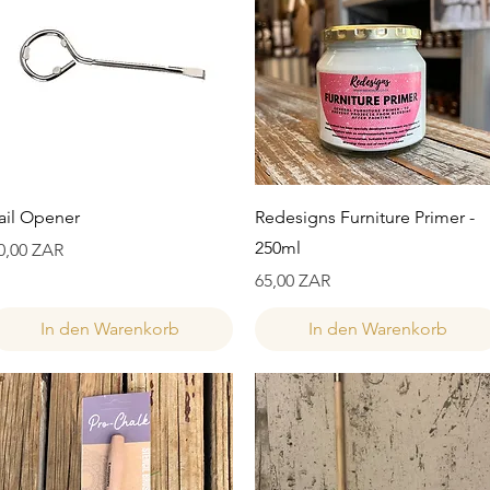
Schnellansicht
Schnellansicht
ail Opener
Redesigns Furniture Primer -
250ml
reis
0,00 ZAR
Preis
65,00 ZAR
In den Warenkorb
In den Warenkorb