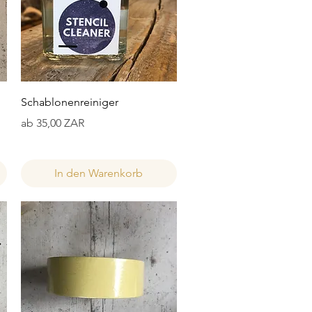
Schnellansicht
Schablonenreiniger
Sale-Preis
ab
35,00 ZAR
In den Warenkorb