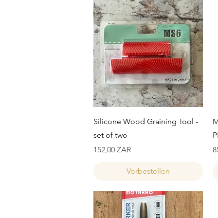
Schnellansicht
Silicone Wood Graining Tool -
M
set of two
P
Preis
P
152,00 ZAR
8
Vorbestellen