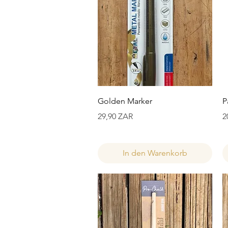
Schnellansicht
Golden Marker
P
Preis
P
29,90 ZAR
2
In den Warenkorb