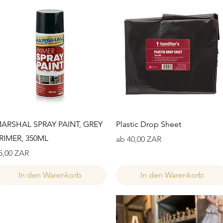
Schnellansicht
Schnellansicht
ARSHAL SPRAY PAINT, GREY
Plastic Drop Sheet
RIMER, 350ML
Sale-Preis
ab
40,00 ZAR
reis
5,00 ZAR
In den Warenkorb
In den Warenkorb