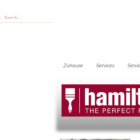
Zuhause
Services
Servi