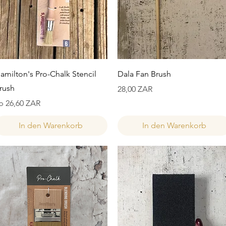
Schnellansicht
Schnellansicht
amilton's Pro-Chalk Stencil
Dala Fan Brush
rush
Preis
28,00 ZAR
ale-Preis
b
26,60 ZAR
In den Warenkorb
In den Warenkorb