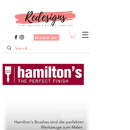
review us
Redesigns ist ein
Fachhändler von
Hamilton
Bürsten
Hamilton's Brushes sind die perfekten
Werkzeuge zum Malen.