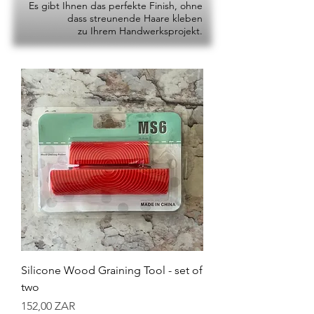
Es gibt Ihnen das perfekte Finish, ohne
dass streunende Haare kleben
zu Ihrem Handwerksprojekt.
Silicone Wood Graining Tool - set of
two
Preis
152,00 ZAR