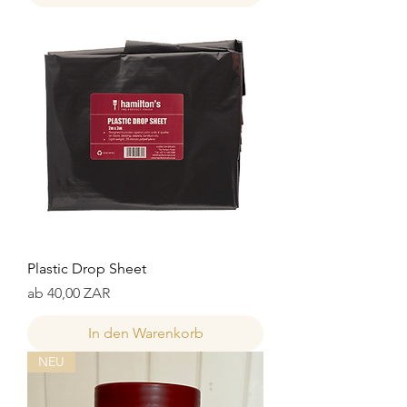
Plastic Drop Sheet
Sale-Preis
ab
40,00 ZAR
In den Warenkorb
NEU