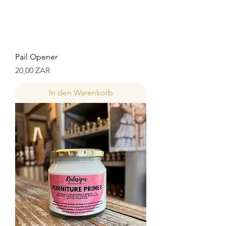
Pail Opener
Preis
20,00 ZAR
In den Warenkorb