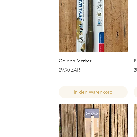
Schnellansicht
Golden Marker
P
Preis
P
29,90 ZAR
2
In den Warenkorb