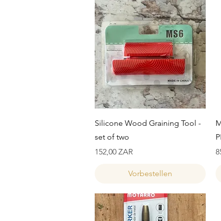
Schnellansicht
Silicone Wood Graining Tool -
M
set of two
P
Preis
P
152,00 ZAR
8
Vorbestellen