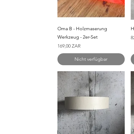
Schnellansicht
Oma B - Holzmaserung
H
Werkzeug - 2er-Set
P
8
Preis
169,00 ZAR
Nicht verfügbar