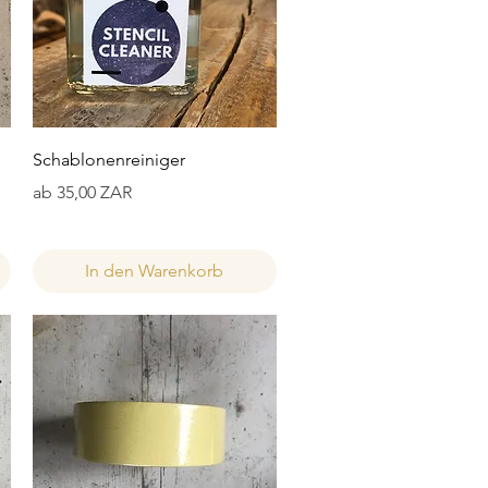
Schnellansicht
Schablonenreiniger
Sale-Preis
ab
35,00 ZAR
In den Warenkorb