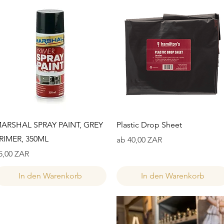
Schnellansicht
Schnellansicht
ARSHAL SPRAY PAINT, GREY
Plastic Drop Sheet
RIMER, 350ML
Sale-Preis
ab
40,00 ZAR
reis
5,00 ZAR
In den Warenkorb
In den Warenkorb