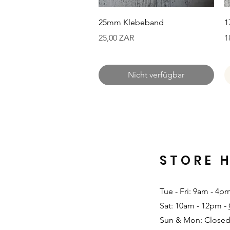
Schnellansicht
25mm Klebeband
1
Preis
P
25,00 ZAR
1
Nicht verfügbar
STORE 
Tue - Fri: 9am - 4p
Sat: 10am - 12pm -
Sun & Mon: Closed