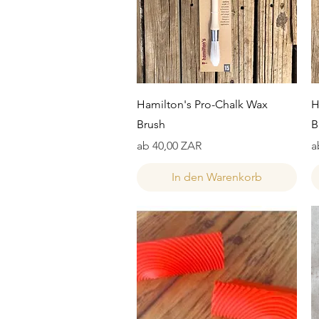
Schnellansicht
Hamilton's Pro-Chalk Wax
H
Brush
B
Sale-Preis
S
ab
40,00 ZAR
a
In den Warenkorb