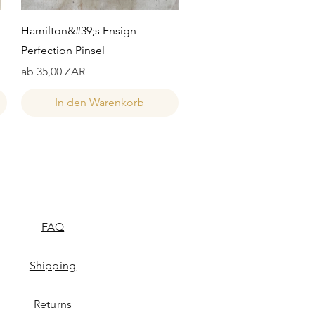
Schnellansicht
Hamilton&#39;s Ensign
Perfection Pinsel
Sale-Preis
ab
35,00 ZAR
In den Warenkorb
FAQ
Shipping
Returns