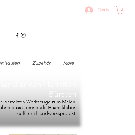
Sign in
inkaufen
Zubehör
More
hhändler von
Hamilton
Bürsten
die perfekten Werkzeuge zum Malen.
, ohne dass streunende Haare kleben
zu Ihrem Handwerksprojekt.