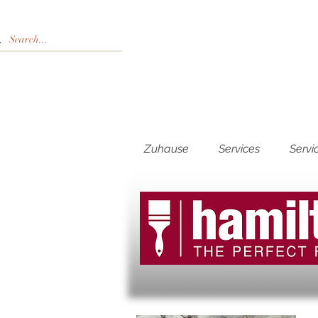
Zuhause
Services
Servi