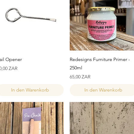
Schnellansicht
Schnellansicht
ail Opener
Redesigns Furniture Primer -
250ml
reis
0,00 ZAR
Preis
65,00 ZAR
In den Warenkorb
In den Warenkorb