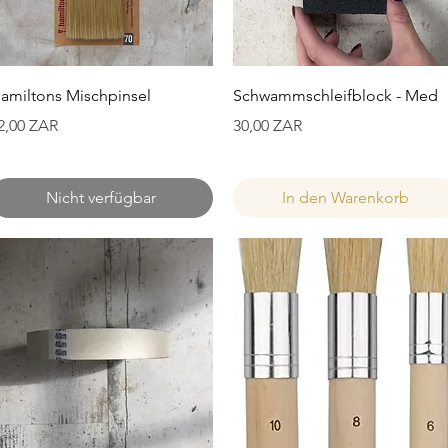
Schnellansicht
Schnellansicht
amiltons Mischpinsel
Schwammschleifblock - Med
reis
Preis
2,00 ZAR
30,00 ZAR
Nicht verfügbar
In den Warenkorb