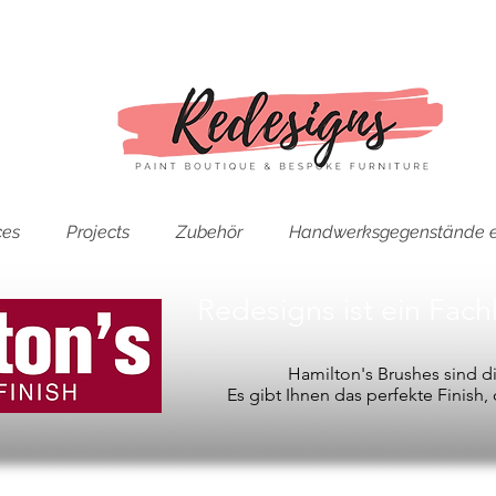
ces
Projects
Zubehör
Handwerksgegenstände e
Redesigns ist ein Fac
Hamilton's Brushes sind 
Es gibt Ihnen das perfekte Finish