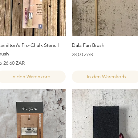
Schnellansicht
Schnellansicht
amilton's Pro-Chalk Stencil
Dala Fan Brush
rush
Preis
28,00 ZAR
ale-Preis
b
26,60 ZAR
In den Warenkorb
In den Warenkorb