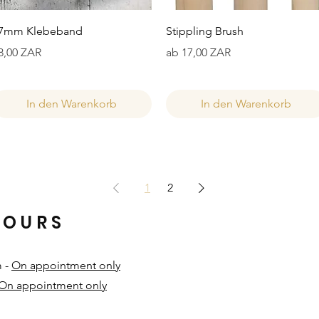
Schnellansicht
Schnellansicht
7mm Klebeband
Stippling Brush
reis
Sale-Preis
8,00 ZAR
ab
17,00 ZAR
In den Warenkorb
In den Warenkorb
1
2
HOURS
m -
On appointment only
On appointment only
​