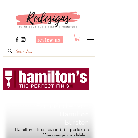
review us
Redesigns ist ein
Fachhändler von
Hamilton
Bürsten
Hamilton's Brushes sind die perfekten
Werkzeuge zum Malen.