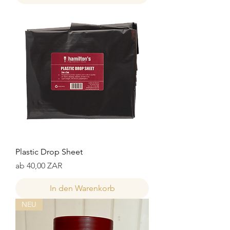
Plastic Drop Sheet
Sale-Preis
ab
40,00 ZAR
In den Warenkorb
NEU