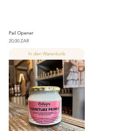
Pail Opener
Preis
20,00 ZAR
In den Warenkorb