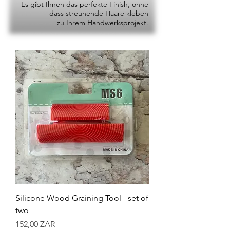
Es gibt Ihnen das perfekte Finish, ohne
dass streunende Haare kleben
zu Ihrem Handwerksprojekt.
Silicone Wood Graining Tool - set of
two
Preis
152,00 ZAR