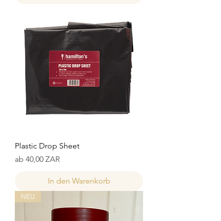
Plastic Drop Sheet
Sale-Preis
ab
40,00 ZAR
In den Warenkorb
NEU