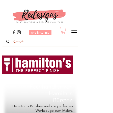
review us
Redesigns ist ein
Fachhändler von
Hamilton
Bürsten
Hamilton's Brushes sind die perfekten
Werkzeuge zum Malen.