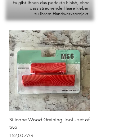
Es gibt Ihnen das perfekte Finish, ohne
dass streunende Haare kleben
zu Ihrem Handwerksprojekt.
Silicone Wood Graining Tool - set of
two
Preis
152,00 ZAR