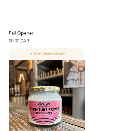
Pail Opener
Preis
20,00 ZAR
In den Warenkorb