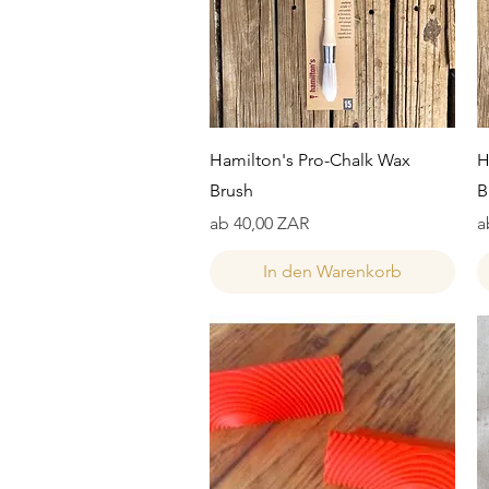
Schnellansicht
Hamilton's Pro-Chalk Wax
H
Brush
B
Sale-Preis
S
ab
40,00 ZAR
a
In den Warenkorb