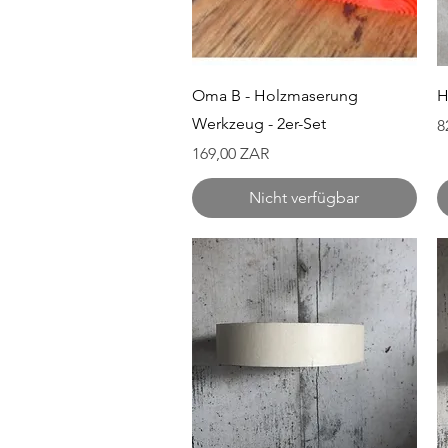
Schnellansicht
Oma B - Holzmaserung
H
Werkzeug - 2er-Set
P
8
Preis
169,00 ZAR
Nicht verfügbar