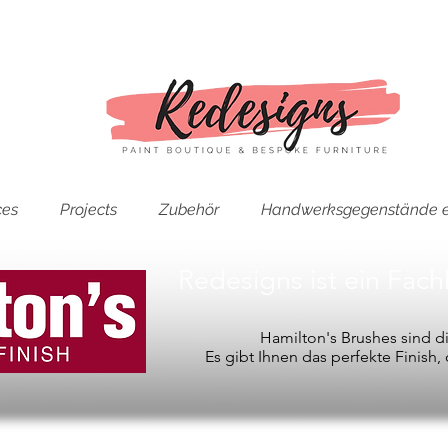
ces
Projects
Zubehör
Handwerksgegenstände e
Redesigns ist ein Fac
Hamilton's Brushes sind 
Es gibt Ihnen das perfekte Finish