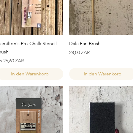
Schnellansicht
Schnellansicht
amilton's Pro-Chalk Stencil
Dala Fan Brush
rush
Preis
28,00 ZAR
ale-Preis
b
26,60 ZAR
In den Warenkorb
In den Warenkorb