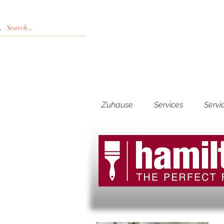
Zuhause
Services
Servi