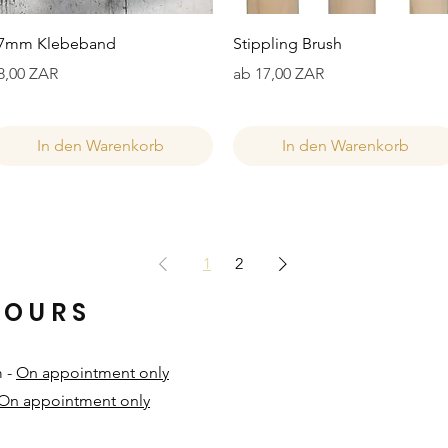
Schnellansicht
Schnellansicht
7mm Klebeband
Stippling Brush
reis
Sale-Preis
8,00 ZAR
ab
17,00 ZAR
In den Warenkorb
In den Warenkorb
1
2
HOURS
m -
On appointment only
On appointment only
​