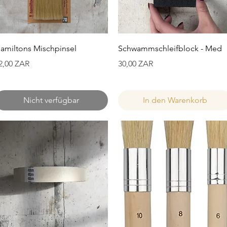
Schnellansicht
Schnellansicht
amiltons Mischpinsel
Schwammschleifblock - Med
reis
Preis
2,00 ZAR
30,00 ZAR
Nicht verfügbar
In den Warenkorb