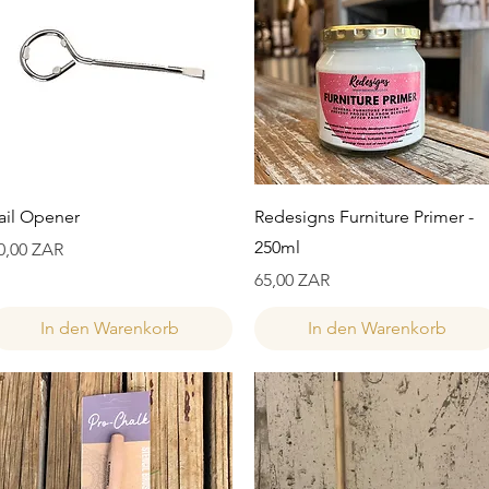
Schnellansicht
Schnellansicht
ail Opener
Redesigns Furniture Primer -
250ml
reis
0,00 ZAR
Preis
65,00 ZAR
In den Warenkorb
In den Warenkorb