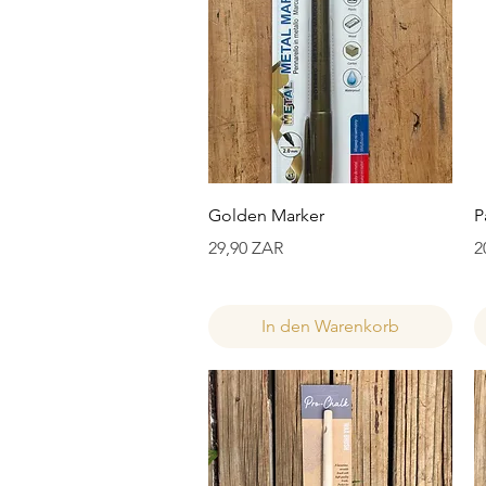
Schnellansicht
Golden Marker
P
Preis
P
29,90 ZAR
2
In den Warenkorb