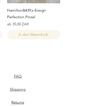
Schnellansicht
Hamilton&#39;s Ensign
Perfection Pinsel
Sale-Preis
ab
35,00 ZAR
In den Warenkorb
FAQ
Shipping
Returns