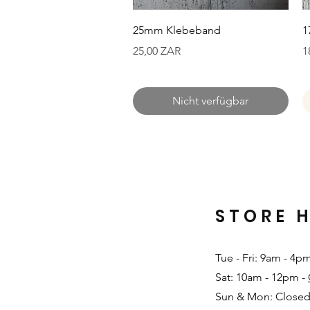
Schnellansicht
25mm Klebeband
1
Preis
P
25,00 ZAR
1
Nicht verfügbar
STORE 
Tue - Fri: 9am - 4p
Sat: 10am - 12pm -
Sun & Mon: Closed