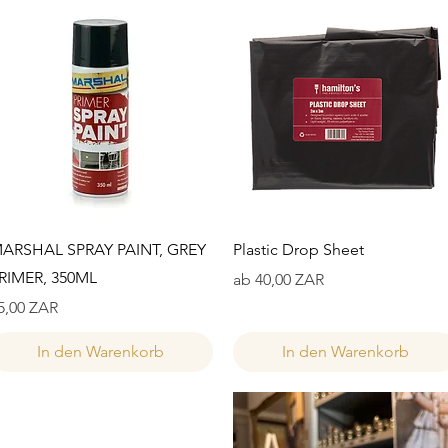
Schnellansicht
Schnellansicht
ARSHAL SPRAY PAINT, GREY
Plastic Drop Sheet
RIMER, 350ML
Sale-Preis
ab
40,00 ZAR
reis
5,00 ZAR
In den Warenkorb
In den Warenkorb