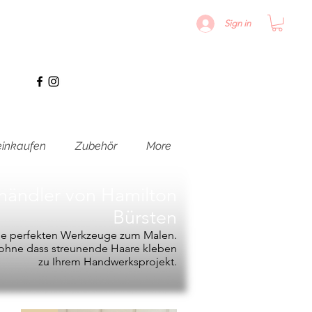
Sign in
inkaufen
Zubehör
More
hhändler von
Hamilton
Bürsten
die perfekten Werkzeuge zum Malen.
, ohne dass streunende Haare kleben
zu Ihrem Handwerksprojekt.