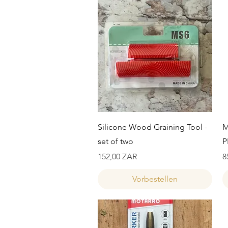
Schnellansicht
Silicone Wood Graining Tool -
M
set of two
P
Preis
P
152,00 ZAR
8
Vorbestellen