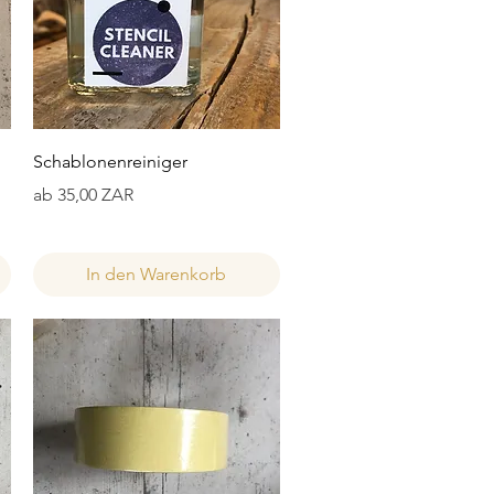
Schnellansicht
Schablonenreiniger
Sale-Preis
ab
35,00 ZAR
In den Warenkorb