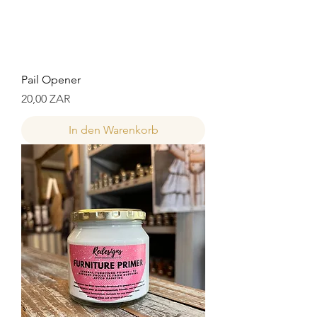
Pail Opener
Preis
20,00 ZAR
In den Warenkorb