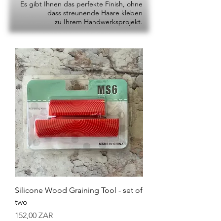
Es gibt Ihnen das perfekte Finish, ohne
dass streunende Haare kleben
zu Ihrem Handwerksprojekt.
Silicone Wood Graining Tool - set of
two
Preis
152,00 ZAR