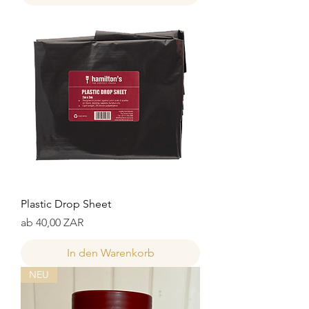
Plastic Drop Sheet
Sale-Preis
ab
40,00 ZAR
In den Warenkorb
NEU