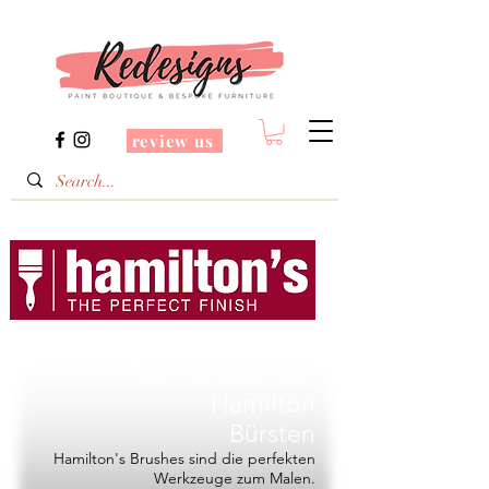
review us
Redesigns ist ein
Fachhändler von
Hamilton
Bürsten
Hamilton's Brushes sind die perfekten
Werkzeuge zum Malen.