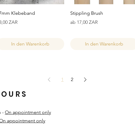
Schnellansicht
Schnellansicht
7mm Klebeband
Stippling Brush
reis
Sale-Preis
8,00 ZAR
ab
17,00 ZAR
In den Warenkorb
In den Warenkorb
1
2
HOURS
m -
On appointment only
On appointment only
​