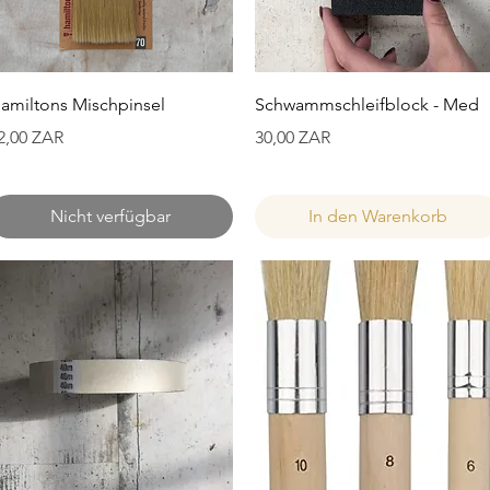
Schnellansicht
Schnellansicht
amiltons Mischpinsel
Schwammschleifblock - Med
reis
Preis
2,00 ZAR
30,00 ZAR
Nicht verfügbar
In den Warenkorb