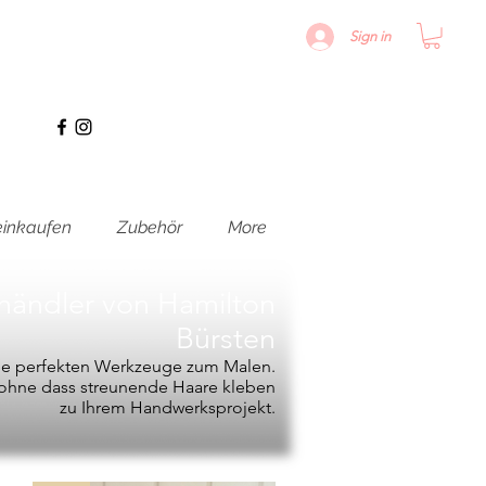
Sign in
inkaufen
Zubehör
More
hhändler von
Hamilton
Bürsten
die perfekten Werkzeuge zum Malen.
, ohne dass streunende Haare kleben
zu Ihrem Handwerksprojekt.