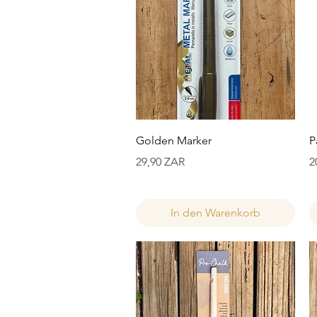
Schnellansicht
Golden Marker
P
Preis
P
29,90 ZAR
2
In den Warenkorb