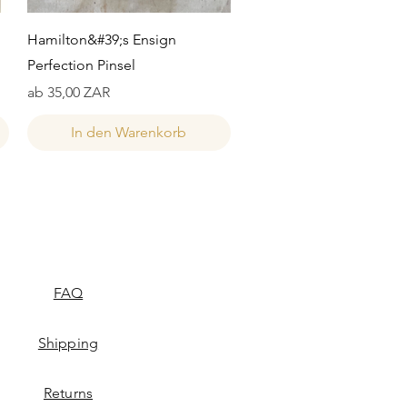
Schnellansicht
Hamilton&#39;s Ensign
Perfection Pinsel
Sale-Preis
ab
35,00 ZAR
In den Warenkorb
FAQ
Shipping
Returns