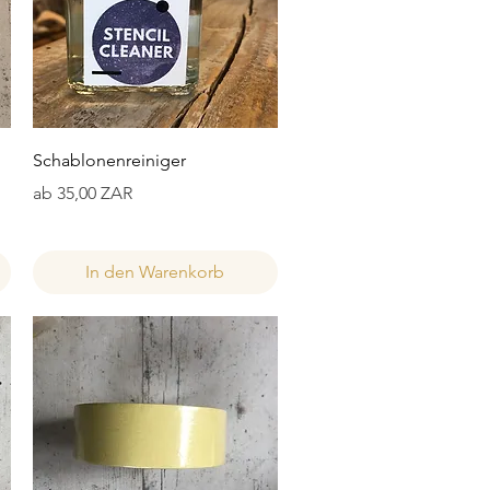
Schnellansicht
Schablonenreiniger
Sale-Preis
ab
35,00 ZAR
In den Warenkorb