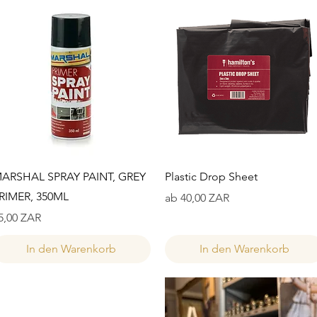
Schnellansicht
Schnellansicht
ARSHAL SPRAY PAINT, GREY
Plastic Drop Sheet
RIMER, 350ML
Sale-Preis
ab
40,00 ZAR
reis
5,00 ZAR
In den Warenkorb
In den Warenkorb