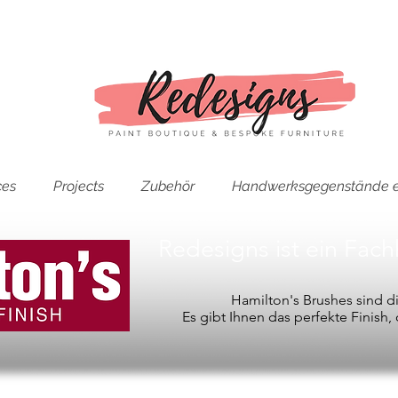
ces
Projects
Zubehör
Handwerksgegenstände e
Redesigns ist ein Fac
Hamilton's Brushes sind 
Es gibt Ihnen das perfekte Finish