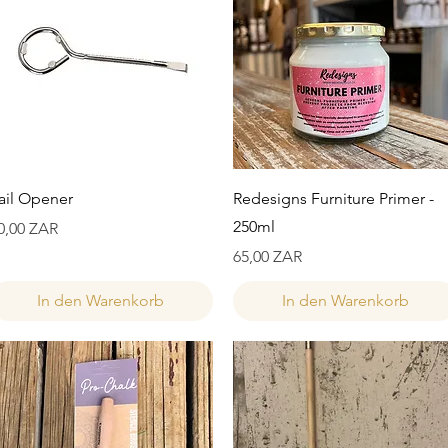
Schnellansicht
Schnellansicht
ail Opener
Redesigns Furniture Primer -
250ml
reis
0,00 ZAR
Preis
65,00 ZAR
In den Warenkorb
In den Warenkorb