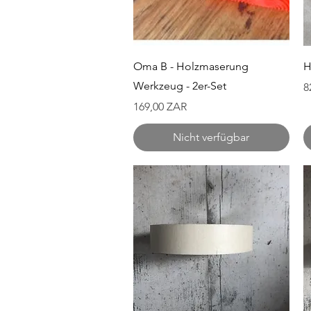
Schnellansicht
Oma B - Holzmaserung
H
Werkzeug - 2er-Set
P
8
Preis
169,00 ZAR
Nicht verfügbar