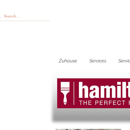
Zuhause
Services
Servi