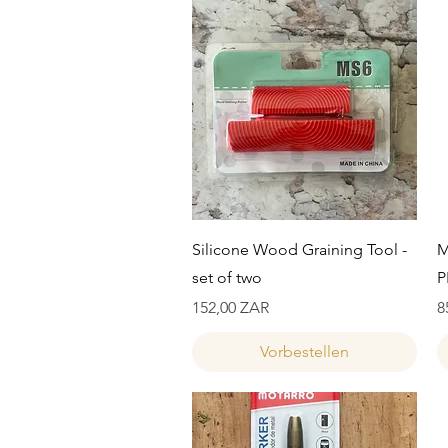
Schnellansicht
Silicone Wood Graining Tool -
M
set of two
P
Preis
P
152,00 ZAR
8
Vorbestellen