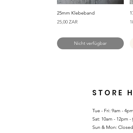
Schnellansicht
25mm Klebeband
1
Preis
P
25,00 ZAR
1
Nicht verfügbar
STORE 
Tue - Fri: 9am - 4p
Sat: 10am - 12pm -
Sun & Mon: Closed