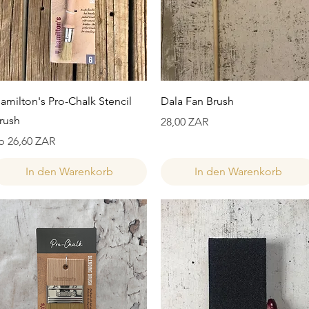
Schnellansicht
Schnellansicht
amilton's Pro-Chalk Stencil
Dala Fan Brush
rush
Preis
28,00 ZAR
ale-Preis
b
26,60 ZAR
In den Warenkorb
In den Warenkorb