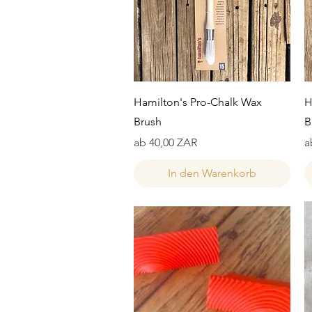
Schnellansicht
Hamilton's Pro-Chalk Wax
H
Brush
B
Sale-Preis
S
ab
40,00 ZAR
a
In den Warenkorb