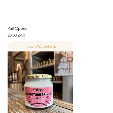
Pail Opener
Preis
20,00 ZAR
In den Warenkorb