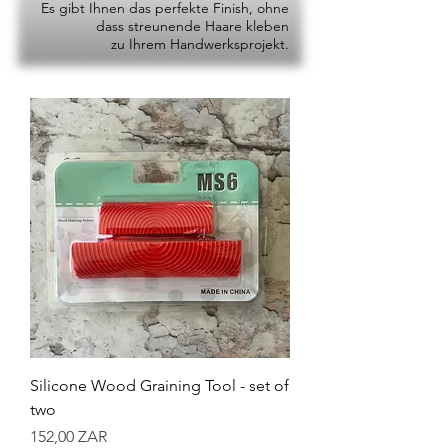
Es gibt Ihnen das perfekte Finish, ohne
dass streunende Haare kleben
zu Ihrem Handwerksprojekt.
Silicone Wood Graining Tool - set of
two
Preis
152,00 ZAR