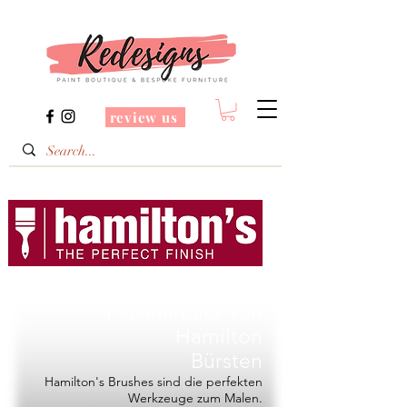
review us
Redesigns ist ein
Fachhändler von
Hamilton
Bürsten
Hamilton's Brushes sind die perfekten
Werkzeuge zum Malen.