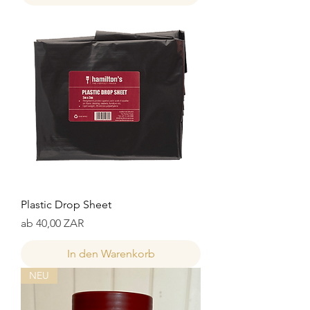
Plastic Drop Sheet
Sale-Preis
ab
40,00 ZAR
In den Warenkorb
NEU