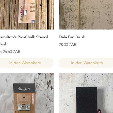
Schnellansicht
Schnellansicht
amilton's Pro-Chalk Stencil
Dala Fan Brush
rush
Preis
28,00 ZAR
ale-Preis
b
26,60 ZAR
In den Warenkorb
In den Warenkorb