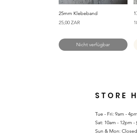
Schnellansicht
25mm Klebeband
1
Preis
P
25,00 ZAR
1
Nicht verfügbar
STORE 
Tue - Fri: 9am - 4p
Sat: 10am - 12pm -
Sun & Mon: Closed