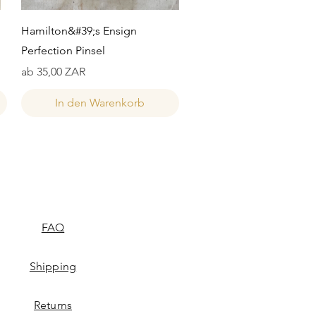
Schnellansicht
Hamilton&#39;s Ensign
Perfection Pinsel
Sale-Preis
ab
35,00 ZAR
In den Warenkorb
FAQ
Shipping
Returns