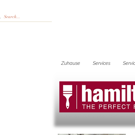
Zuhause
Services
Servi