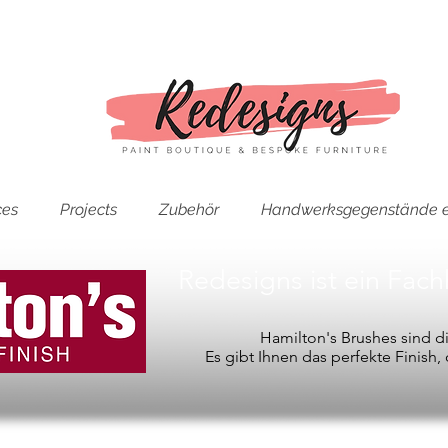
ces
Projects
Zubehör
Handwerksgegenstände e
Redesigns ist ein Fac
Hamilton's Brushes sind 
Es gibt Ihnen das perfekte Finish