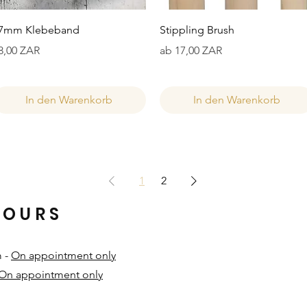
Schnellansicht
Schnellansicht
7mm Klebeband
Stippling Brush
reis
Sale-Preis
8,00 ZAR
ab
17,00 ZAR
In den Warenkorb
In den Warenkorb
1
2
HOURS
m -
On appointment only
On appointment only
​