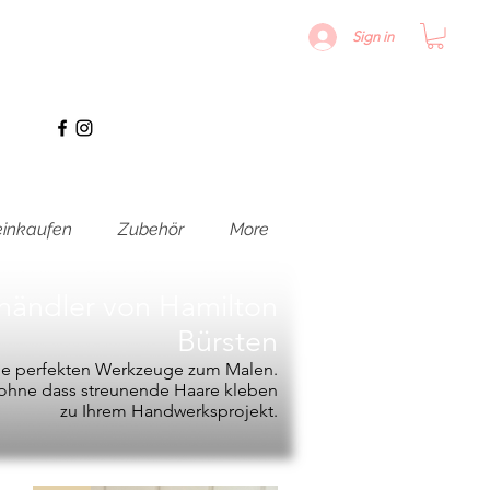
Sign in
inkaufen
Zubehör
More
hhändler von
Hamilton
Bürsten
die perfekten Werkzeuge zum Malen.
, ohne dass streunende Haare kleben
zu Ihrem Handwerksprojekt.