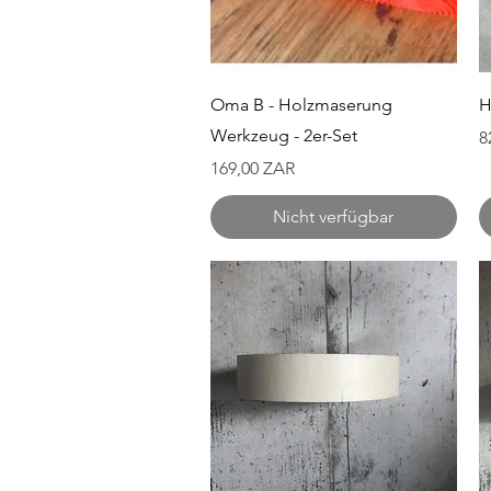
Schnellansicht
Oma B - Holzmaserung
H
Werkzeug - 2er-Set
P
8
Preis
169,00 ZAR
Nicht verfügbar