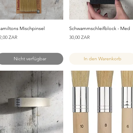
Schnellansicht
Schnellansicht
amiltons Mischpinsel
Schwammschleifblock - Med
reis
Preis
2,00 ZAR
30,00 ZAR
Nicht verfügbar
In den Warenkorb