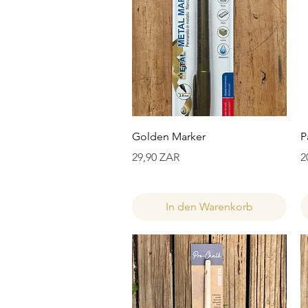
Schnellansicht
Golden Marker
P
Preis
P
29,90 ZAR
2
In den Warenkorb