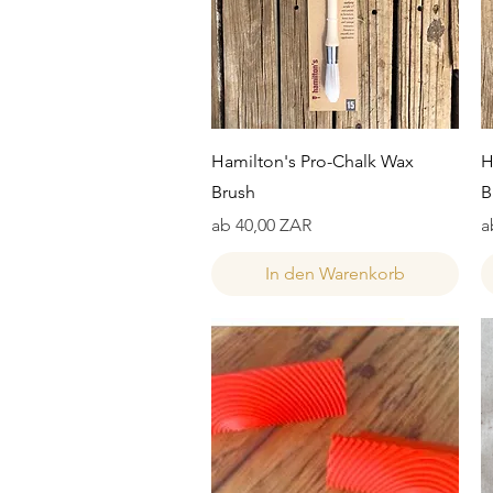
Schnellansicht
Hamilton's Pro-Chalk Wax
H
Brush
B
Sale-Preis
S
ab
40,00 ZAR
a
In den Warenkorb