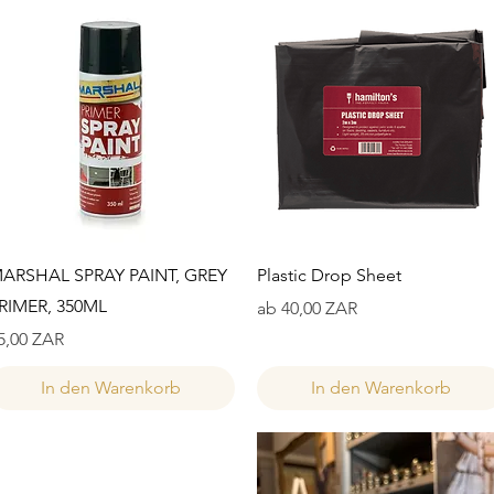
Schnellansicht
Schnellansicht
ARSHAL SPRAY PAINT, GREY
Plastic Drop Sheet
RIMER, 350ML
Sale-Preis
ab
40,00 ZAR
reis
5,00 ZAR
In den Warenkorb
In den Warenkorb