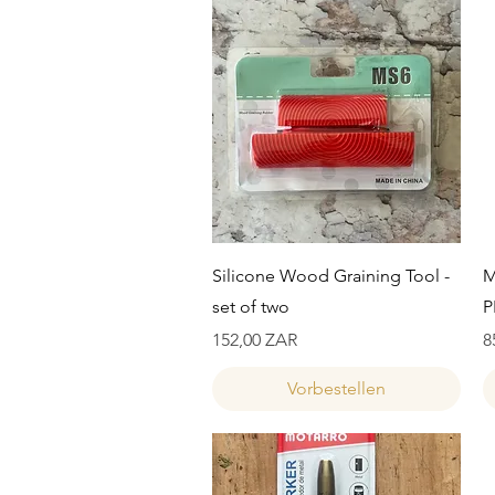
Schnellansicht
Silicone Wood Graining Tool -
M
set of two
P
Preis
P
152,00 ZAR
8
Vorbestellen