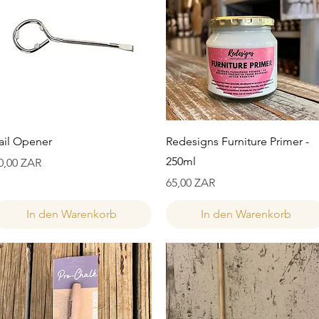
Schnellansicht
Schnellansicht
ail Opener
Redesigns Furniture Primer -
250ml
reis
0,00 ZAR
Preis
65,00 ZAR
In den Warenkorb
In den Warenkorb