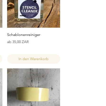
Schnellansicht
Schablonenreiniger
Sale-Preis
ab
35,00 ZAR
In den Warenkorb