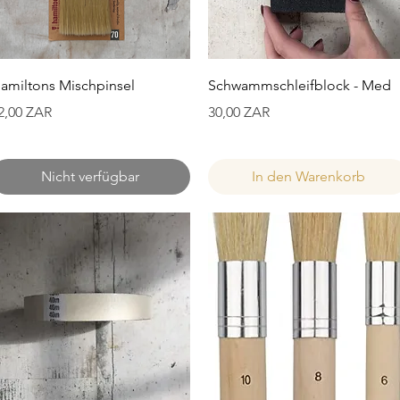
Schnellansicht
Schnellansicht
amiltons Mischpinsel
Schwammschleifblock - Med
reis
Preis
2,00 ZAR
30,00 ZAR
Nicht verfügbar
In den Warenkorb