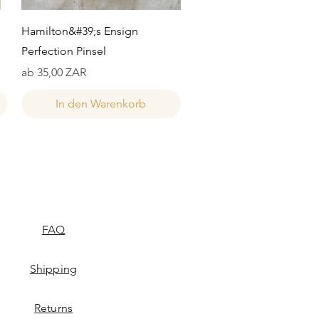
Schnellansicht
Hamilton&#39;s Ensign
Perfection Pinsel
Sale-Preis
ab
35,00 ZAR
In den Warenkorb
FAQ
Shipping
Returns