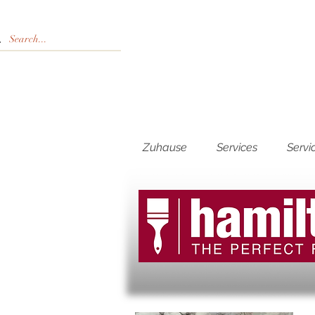
Zuhause
Services
Servi