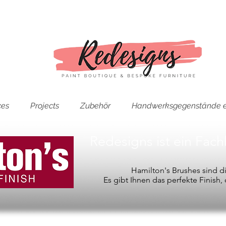
ces
Projects
Zubehör
Handwerksgegenstände e
Redesigns ist ein Fac
Hamilton's Brushes sind 
Es gibt Ihnen das perfekte Finish