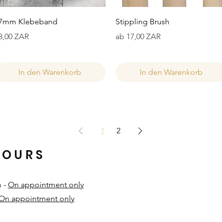
Schnellansicht
Schnellansicht
7mm Klebeband
Stippling Brush
reis
Sale-Preis
8,00 ZAR
ab
17,00 ZAR
In den Warenkorb
In den Warenkorb
1
2
HOURS
m -
On appointment only
On appointment only
​