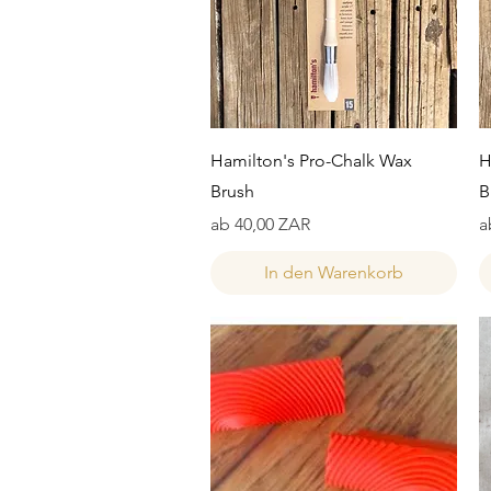
Schnellansicht
Hamilton's Pro-Chalk Wax
H
Brush
B
Sale-Preis
S
ab
40,00 ZAR
a
In den Warenkorb