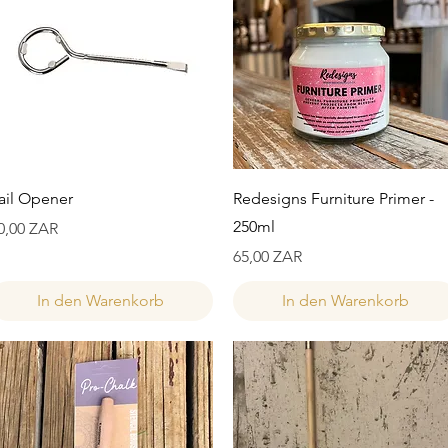
Schnellansicht
Schnellansicht
ail Opener
Redesigns Furniture Primer -
250ml
reis
0,00 ZAR
Preis
65,00 ZAR
In den Warenkorb
In den Warenkorb