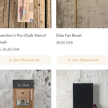
Schnellansicht
Schnellansicht
amilton's Pro-Chalk Stencil
Dala Fan Brush
rush
Preis
28,00 ZAR
ale-Preis
b
26,60 ZAR
In den Warenkorb
In den Warenkorb