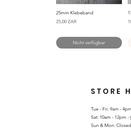
Schnellansicht
25mm Klebeband
1
Preis
P
25,00 ZAR
1
Nicht verfügbar
STORE 
Tue - Fri: 9am - 4p
Sat: 10am - 12pm -
Sun & Mon: Closed