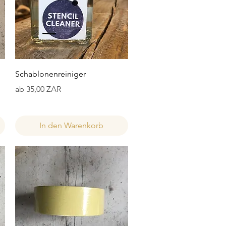
Schnellansicht
Schablonenreiniger
Sale-Preis
ab
35,00 ZAR
In den Warenkorb