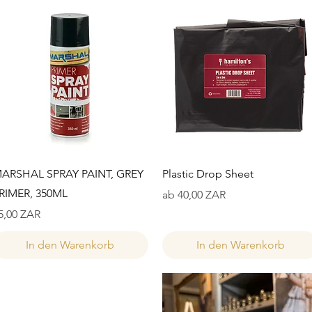
Schnellansicht
Schnellansicht
ARSHAL SPRAY PAINT, GREY
Plastic Drop Sheet
RIMER, 350ML
Sale-Preis
ab
40,00 ZAR
reis
5,00 ZAR
In den Warenkorb
In den Warenkorb