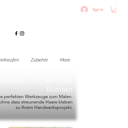
Sign in
inkaufen
Zubehör
More
hhändler von
Hamilton
Bürsten
die perfekten Werkzeuge zum Malen.
, ohne dass streunende Haare kleben
zu Ihrem Handwerksprojekt.