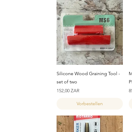
Schnellansicht
Silicone Wood Graining Tool -
M
set of two
P
Preis
P
152,00 ZAR
8
Vorbestellen