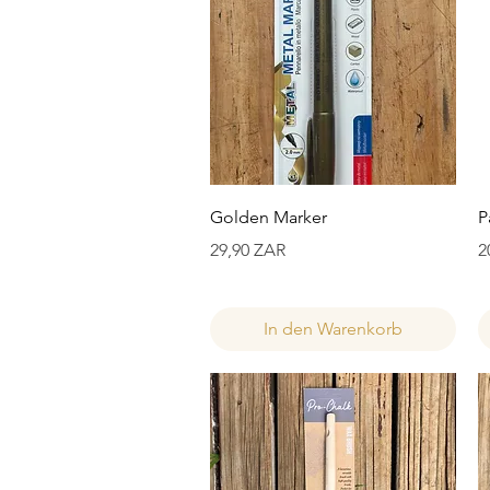
Schnellansicht
Golden Marker
P
Preis
P
29,90 ZAR
2
In den Warenkorb