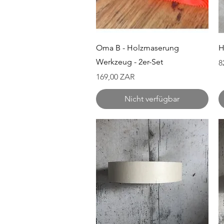
Schnellansicht
Oma B - Holzmaserung
H
Werkzeug - 2er-Set
P
8
Preis
169,00 ZAR
Nicht verfügbar