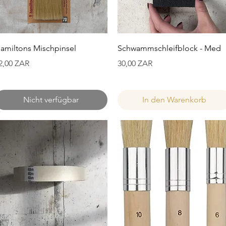
Schnellansicht
Schnellansicht
amiltons Mischpinsel
Schwammschleifblock - Med
reis
Preis
2,00 ZAR
30,00 ZAR
Nicht verfügbar
In den Warenkorb