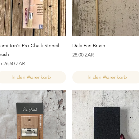
Schnellansicht
Schnellansicht
amilton's Pro-Chalk Stencil
Dala Fan Brush
rush
Preis
28,00 ZAR
ale-Preis
b
26,60 ZAR
In den Warenkorb
In den Warenkorb