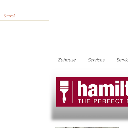
Zuhause
Services
Servi