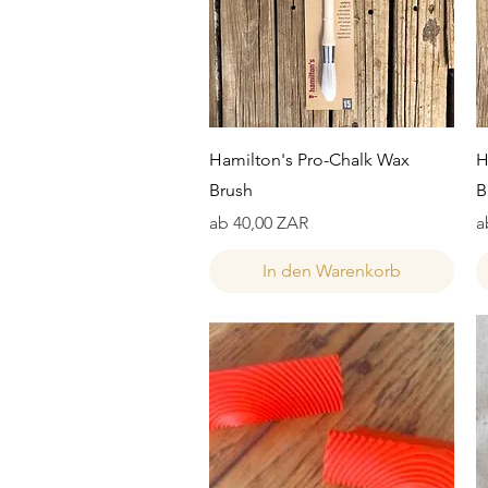
Schnellansicht
Hamilton's Pro-Chalk Wax
H
Brush
B
Sale-Preis
S
ab
40,00 ZAR
a
In den Warenkorb