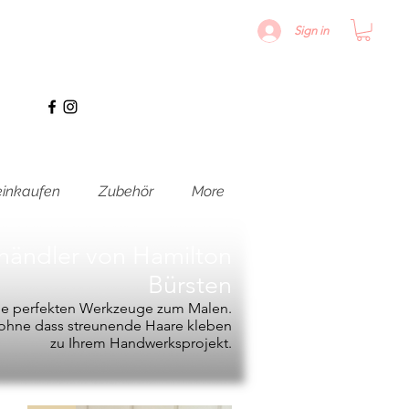
Sign in
inkaufen
Zubehör
More
hhändler von
Hamilton
Bürsten
die perfekten Werkzeuge zum Malen.
, ohne dass streunende Haare kleben
zu Ihrem Handwerksprojekt.