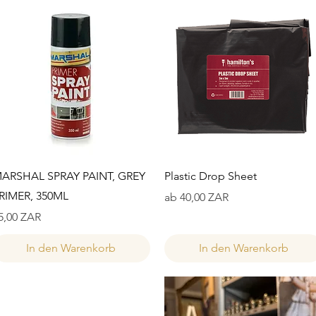
Schnellansicht
Schnellansicht
ARSHAL SPRAY PAINT, GREY
Plastic Drop Sheet
RIMER, 350ML
Sale-Preis
ab
40,00 ZAR
reis
5,00 ZAR
In den Warenkorb
In den Warenkorb