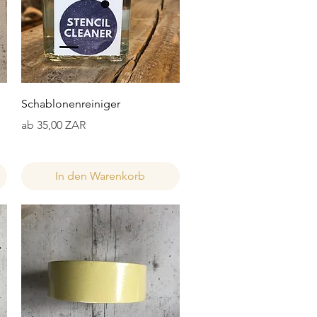
Schnellansicht
Schablonenreiniger
Sale-Preis
ab
35,00 ZAR
In den Warenkorb