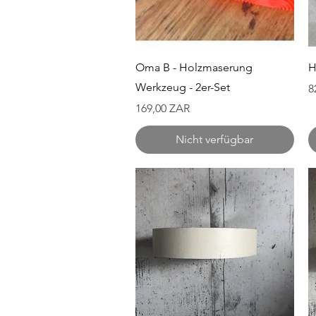
Schnellansicht
Oma B - Holzmaserung
H
Werkzeug - 2er-Set
P
8
Preis
169,00 ZAR
Nicht verfügbar