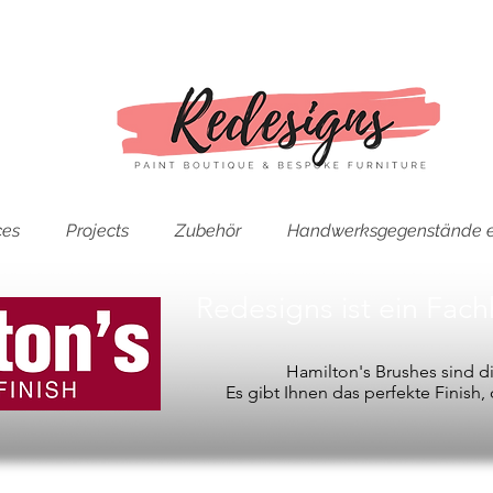
ces
Projects
Zubehör
Handwerksgegenstände e
Redesigns ist ein Fac
Hamilton's Brushes sind 
Es gibt Ihnen das perfekte Finish