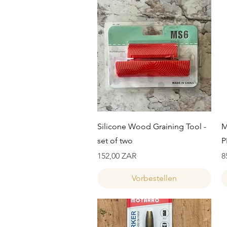
Schnellansicht
Silicone Wood Graining Tool -
M
set of two
P
Preis
P
152,00 ZAR
8
Vorbestellen