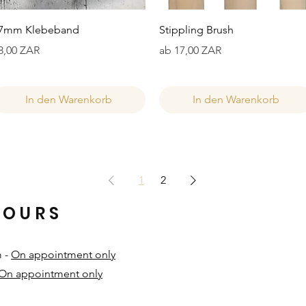
Schnellansicht
Schnellansicht
7mm Klebeband
Stippling Brush
reis
Sale-Preis
8,00 ZAR
ab
17,00 ZAR
In den Warenkorb
In den Warenkorb
1
2
HOURS
m -
On appointment only
On appointment only
​