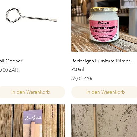
Schnellansicht
Schnellansicht
ail Opener
Redesigns Furniture Primer -
250ml
reis
0,00 ZAR
Preis
65,00 ZAR
In den Warenkorb
In den Warenkorb