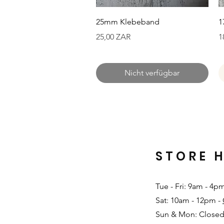
Schnellansicht
25mm Klebeband
1
Preis
P
25,00 ZAR
1
Nicht verfügbar
STORE 
Tue - Fri: 9am - 4p
Sat: 10am - 12pm -
Sun & Mon: Closed