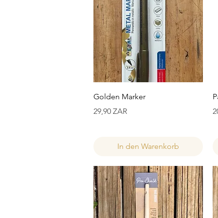
Schnellansicht
Golden Marker
P
Preis
P
29,90 ZAR
2
In den Warenkorb