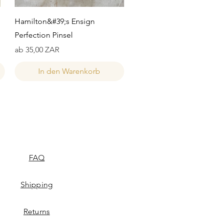
Schnellansicht
Hamilton&#39;s Ensign
Perfection Pinsel
Sale-Preis
ab
35,00 ZAR
In den Warenkorb
FAQ
Shipping
Returns