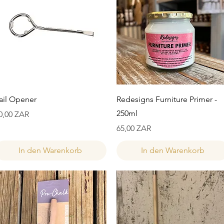
Schnellansicht
Schnellansicht
ail Opener
Redesigns Furniture Primer -
250ml
reis
0,00 ZAR
Preis
65,00 ZAR
In den Warenkorb
In den Warenkorb