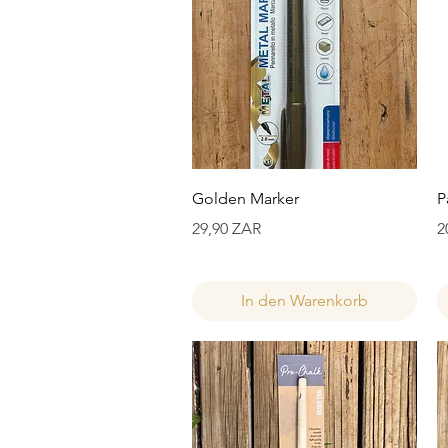
Schnellansicht
Golden Marker
P
Preis
P
29,90 ZAR
2
In den Warenkorb