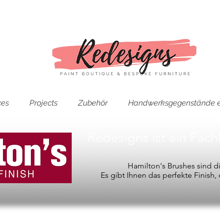
ces
Projects
Zubehör
Handwerksgegenstände e
Redesigns ist ein Fac
Hamilton's Brushes sind 
Es gibt Ihnen das perfekte Finish