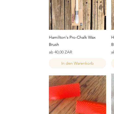
Schnellansicht
Hamilton's Pro-Chalk Wax
H
Brush
B
Sale-Preis
S
ab
40,00 ZAR
a
In den Warenkorb