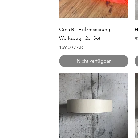
Schnellansicht
Oma B - Holzmaserung
H
Werkzeug - 2er-Set
P
8
Preis
169,00 ZAR
Nicht verfügbar