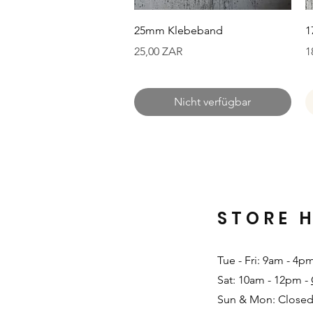
Schnellansicht
25mm Klebeband
1
Preis
P
25,00 ZAR
1
Nicht verfügbar
STORE 
Tue - Fri: 9am - 4p
Sat: 10am - 12pm -
Sun & Mon: Closed