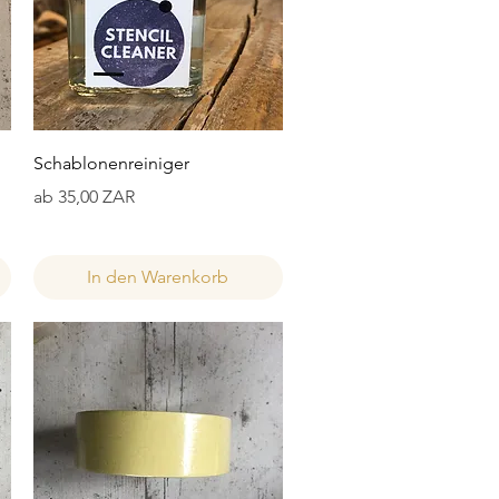
Schnellansicht
Schablonenreiniger
Sale-Preis
ab
35,00 ZAR
In den Warenkorb