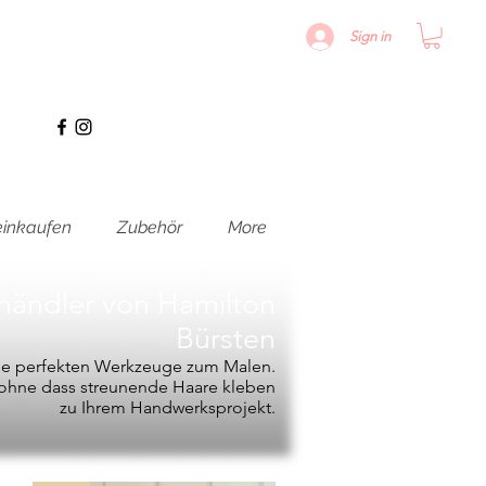
Sign in
inkaufen
Zubehör
More
hhändler von
Hamilton
Bürsten
die perfekten Werkzeuge zum Malen.
, ohne dass streunende Haare kleben
zu Ihrem Handwerksprojekt.