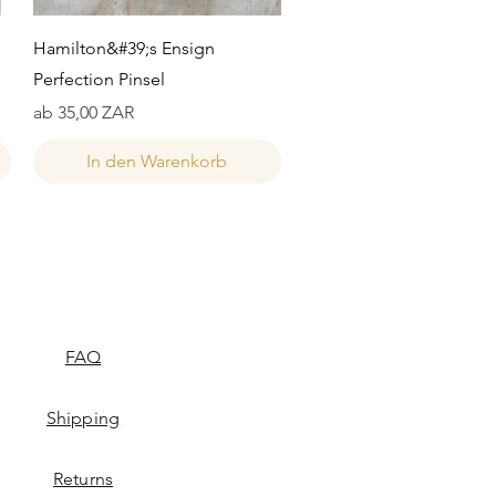
Schnellansicht
Hamilton&#39;s Ensign
Perfection Pinsel
Sale-Preis
ab
35,00 ZAR
In den Warenkorb
FAQ
Shipping
Returns