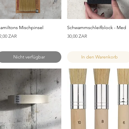
Schnellansicht
Schnellansicht
amiltons Mischpinsel
Schwammschleifblock - Med
reis
Preis
2,00 ZAR
30,00 ZAR
Nicht verfügbar
In den Warenkorb