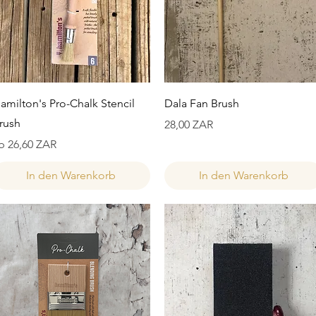
Schnellansicht
Schnellansicht
amilton's Pro-Chalk Stencil
Dala Fan Brush
rush
Preis
28,00 ZAR
ale-Preis
b
26,60 ZAR
In den Warenkorb
In den Warenkorb