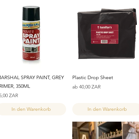
Schnellansicht
Schnellansicht
ARSHAL SPRAY PAINT, GREY
Plastic Drop Sheet
RIMER, 350ML
Sale-Preis
ab
40,00 ZAR
reis
5,00 ZAR
In den Warenkorb
In den Warenkorb