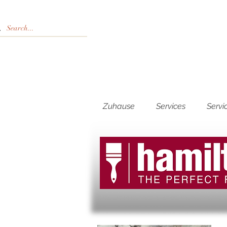
Zuhause
Services
Servi