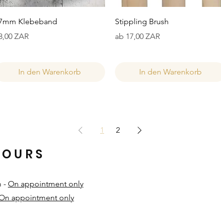
Schnellansicht
Schnellansicht
7mm Klebeband
Stippling Brush
reis
Sale-Preis
8,00 ZAR
ab
17,00 ZAR
In den Warenkorb
In den Warenkorb
1
2
HOURS
m -
On appointment only
On appointment only
​