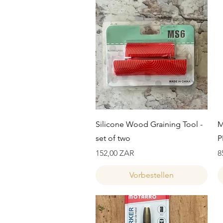
Schnellansicht
Silicone Wood Graining Tool -
M
set of two
P
Preis
P
152,00 ZAR
8
Vorbestellen