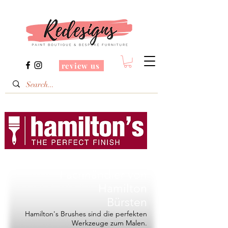
review us
Redesigns ist ein
Fachhändler von
Hamilton
Bürsten
Hamilton's Brushes sind die perfekten
Werkzeuge zum Malen.