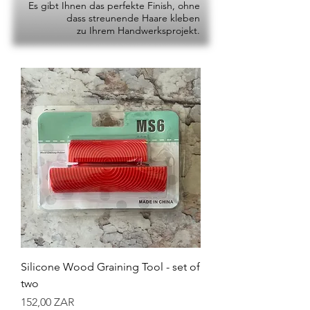
Es gibt Ihnen das perfekte Finish, ohne
dass streunende Haare kleben
zu Ihrem Handwerksprojekt.
Silicone Wood Graining Tool - set of
two
Preis
152,00 ZAR