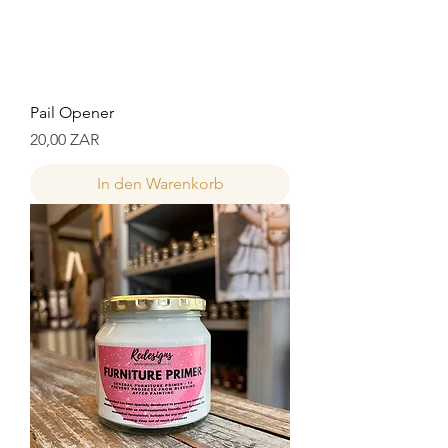
Pail Opener
Preis
20,00 ZAR
In den Warenkorb