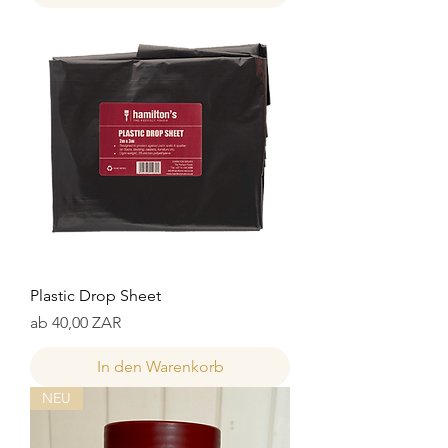
Plastic Drop Sheet
Sale-Preis
ab
40,00 ZAR
In den Warenkorb
NEU