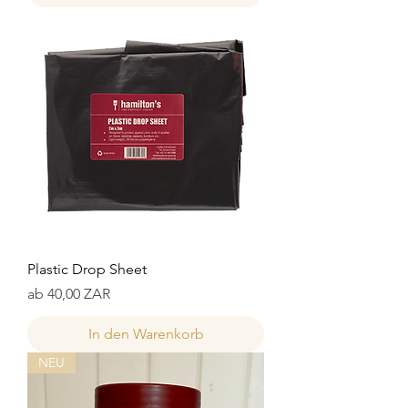
Plastic Drop Sheet
Sale-Preis
ab
40,00 ZAR
In den Warenkorb
NEU