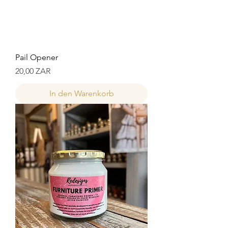
Pail Opener
Preis
20,00 ZAR
In den Warenkorb