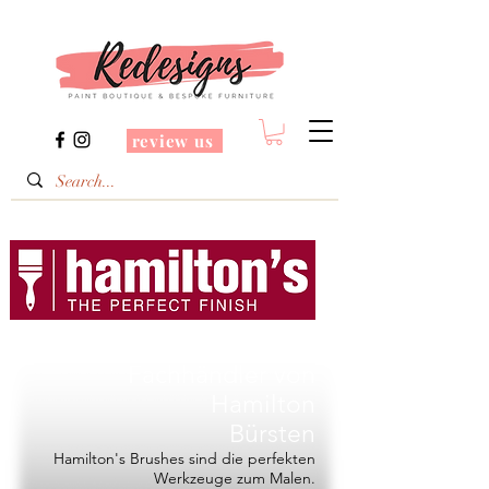
review us
Redesigns ist ein
Fachhändler von
Hamilton
Bürsten
Hamilton's Brushes sind die perfekten
Werkzeuge zum Malen.