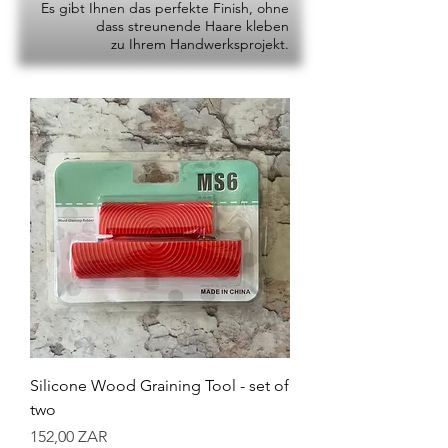
Es gibt Ihnen das perfekte Finish, ohne
dass streunende Haare kleben
zu Ihrem Handwerksprojekt.
Silicone Wood Graining Tool - set of
two
Preis
152,00 ZAR