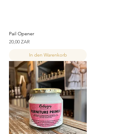
Pail Opener
Preis
20,00 ZAR
In den Warenkorb