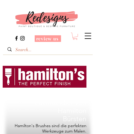
review us
Redesigns ist ein
Fachhändler von
Hamilton
Bürsten
Hamilton's Brushes sind die perfekten
Werkzeuge zum Malen.