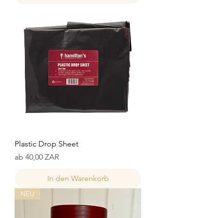
Plastic Drop Sheet
Sale-Preis
ab
40,00 ZAR
In den Warenkorb
NEU