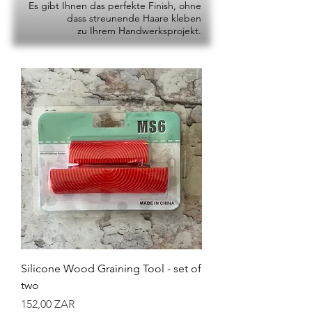
Es gibt Ihnen das perfekte Finish, ohne
dass streunende Haare kleben
zu Ihrem Handwerksprojekt.
Silicone Wood Graining Tool - set of
two
Preis
152,00 ZAR