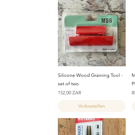
Schnellansicht
Silicone Wood Graining Tool -
M
set of two
P
Preis
P
152,00 ZAR
8
Vorbestellen