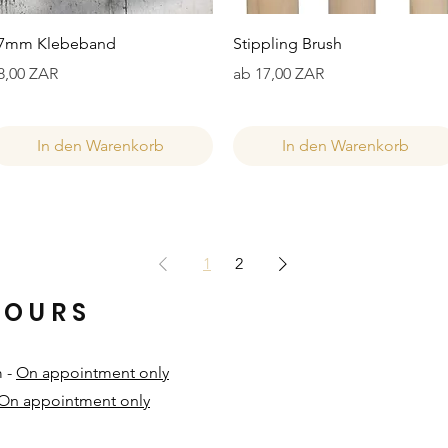
Schnellansicht
Schnellansicht
7mm Klebeband
Stippling Brush
reis
Sale-Preis
8,00 ZAR
ab
17,00 ZAR
In den Warenkorb
In den Warenkorb
1
2
HOURS
m -
On appointment only
On appointment only
​