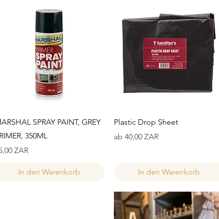
Schnellansicht
Schnellansicht
ARSHAL SPRAY PAINT, GREY
Plastic Drop Sheet
RIMER, 350ML
Sale-Preis
ab
40,00 ZAR
reis
5,00 ZAR
In den Warenkorb
In den Warenkorb