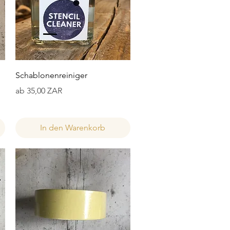
Schnellansicht
Schablonenreiniger
Sale-Preis
ab
35,00 ZAR
In den Warenkorb