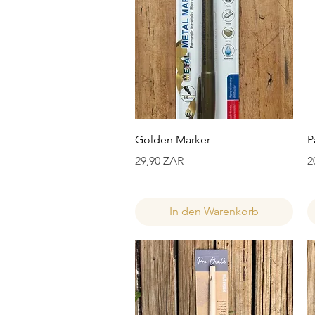
Schnellansicht
Golden Marker
P
Preis
P
29,90 ZAR
2
In den Warenkorb