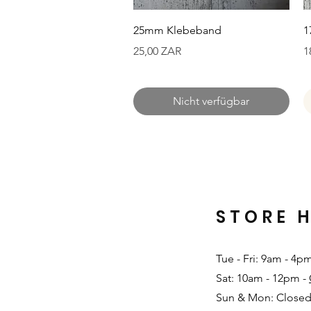
Schnellansicht
25mm Klebeband
1
Preis
P
25,00 ZAR
1
Nicht verfügbar
STORE 
Tue - Fri: 9am - 4p
Sat: 10am - 12pm -
Sun & Mon: Closed