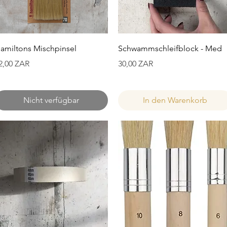
Schnellansicht
Schnellansicht
amiltons Mischpinsel
Schwammschleifblock - Med
reis
Preis
2,00 ZAR
30,00 ZAR
Nicht verfügbar
In den Warenkorb