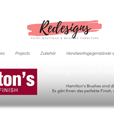
ces
Projects
Zubehör
Handwerksgegenstände e
Redesigns ist ein Fac
Hamilton's Brushes sind 
Es gibt Ihnen das perfekte Finish