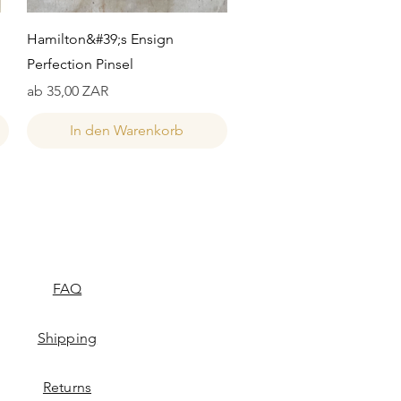
Schnellansicht
Hamilton&#39;s Ensign
Perfection Pinsel
Sale-Preis
ab
35,00 ZAR
In den Warenkorb
FAQ
Shipping
Returns