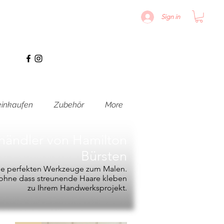
Sign in
inkaufen
Zubehör
More
hhändler von
Hamilton
Bürsten
die perfekten Werkzeuge zum Malen.
, ohne dass streunende Haare kleben
zu Ihrem Handwerksprojekt.