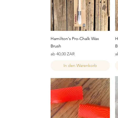
Schnellansicht
Hamilton's Pro-Chalk Wax
H
Brush
B
Sale-Preis
S
ab
40,00 ZAR
a
In den Warenkorb