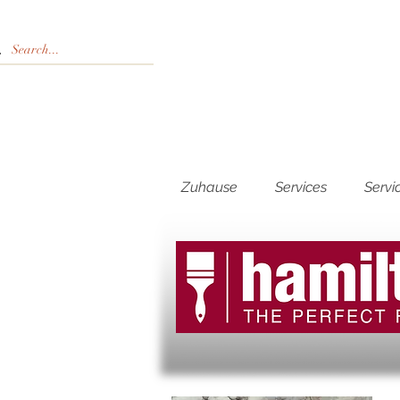
Zuhause
Services
Servi