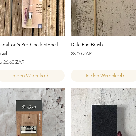
Schnellansicht
Schnellansicht
amilton's Pro-Chalk Stencil
Dala Fan Brush
rush
Preis
28,00 ZAR
ale-Preis
b
26,60 ZAR
In den Warenkorb
In den Warenkorb