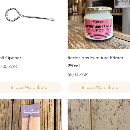
Schnellansicht
Schnellansicht
ail Opener
Redesigns Furniture Primer -
250ml
reis
0,00 ZAR
Preis
65,00 ZAR
In den Warenkorb
In den Warenkorb