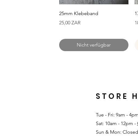
Schnellansicht
25mm Klebeband
1
Preis
P
25,00 ZAR
1
Nicht verfügbar
STORE 
Tue - Fri: 9am - 4p
Sat: 10am - 12pm -
Sun & Mon: Closed