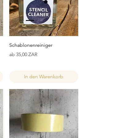
Schnellansicht
Schablonenreiniger
Sale-Preis
ab
35,00 ZAR
In den Warenkorb