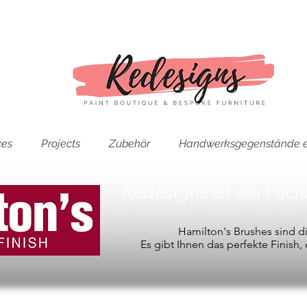
ces
Projects
Zubehör
Handwerksgegenstände e
Redesigns ist ein Fac
Hamilton's Brushes sind 
Es gibt Ihnen das perfekte Finish