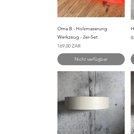
Schnellansicht
Oma B - Holzmaserung
H
Werkzeug - 2er-Set
P
8
Preis
169,00 ZAR
Nicht verfügbar