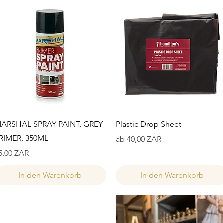
Schnellansicht
Schnellansicht
ARSHAL SPRAY PAINT, GREY
Plastic Drop Sheet
RIMER, 350ML
Sale-Preis
ab
40,00 ZAR
reis
5,00 ZAR
In den Warenkorb
In den Warenkorb