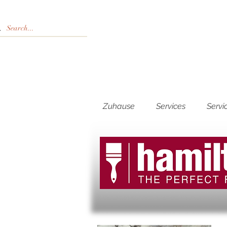
Zuhause
Services
Servi