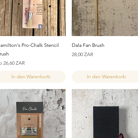
Schnellansicht
Schnellansicht
amilton's Pro-Chalk Stencil
Dala Fan Brush
rush
Preis
28,00 ZAR
ale-Preis
b
26,60 ZAR
In den Warenkorb
In den Warenkorb