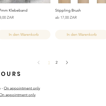
Schnellansicht
Schnellansicht
7mm Klebeband
Stippling Brush
reis
Sale-Preis
8,00 ZAR
ab
17,00 ZAR
In den Warenkorb
In den Warenkorb
1
2
HOURS
m -
On appointment only
On appointment only
​