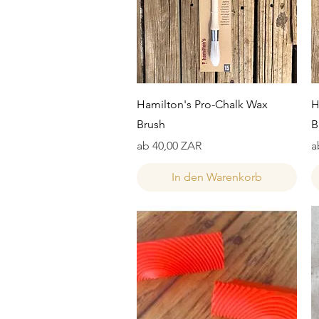
Schnellansicht
Hamilton's Pro-Chalk Wax
H
Brush
B
Sale-Preis
S
ab
40,00 ZAR
a
In den Warenkorb