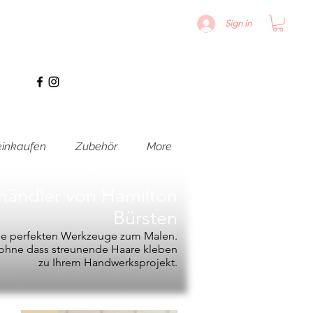
Sign in
inkaufen
Zubehör
More
hhändler von
Hamilton
Bürsten
die perfekten Werkzeuge zum Malen.
, ohne dass streunende Haare kleben
zu Ihrem Handwerksprojekt.