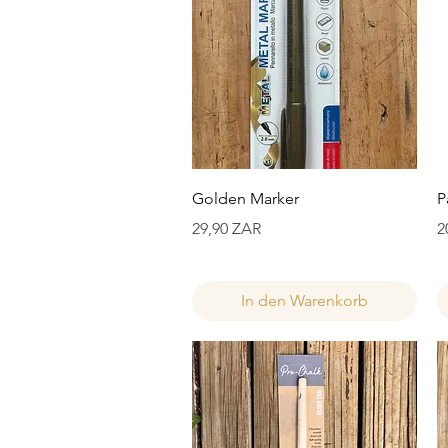
Schnellansicht
Golden Marker
P
Preis
P
29,90 ZAR
2
In den Warenkorb