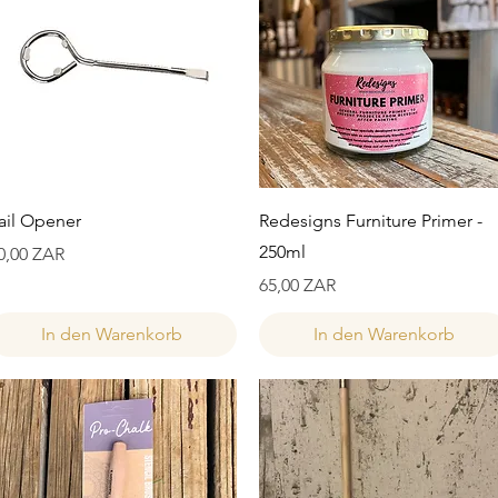
Schnellansicht
Schnellansicht
ail Opener
Redesigns Furniture Primer -
250ml
reis
0,00 ZAR
Preis
65,00 ZAR
In den Warenkorb
In den Warenkorb