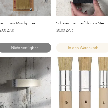
Schnellansicht
Schnellansicht
amiltons Mischpinsel
Schwammschleifblock - Med
reis
Preis
2,00 ZAR
30,00 ZAR
Nicht verfügbar
In den Warenkorb