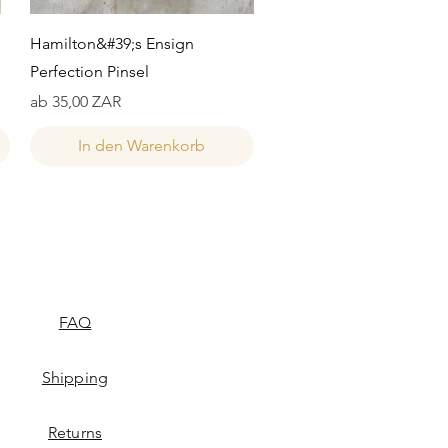
Schnellansicht
Hamilton&#39;s Ensign
Perfection Pinsel
Sale-Preis
ab
35,00 ZAR
In den Warenkorb
FAQ
Shipping
Returns