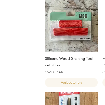
Schnellansicht
Silicone Wood Graining Tool -
M
set of two
P
Preis
P
152,00 ZAR
8
Vorbestellen