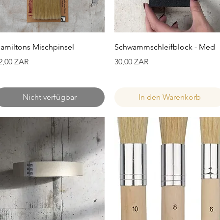
Schnellansicht
Schnellansicht
amiltons Mischpinsel
Schwammschleifblock - Med
reis
Preis
2,00 ZAR
30,00 ZAR
Nicht verfügbar
In den Warenkorb