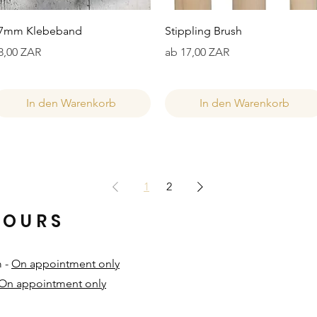
Schnellansicht
Schnellansicht
7mm Klebeband
Stippling Brush
reis
Sale-Preis
8,00 ZAR
ab
17,00 ZAR
In den Warenkorb
In den Warenkorb
1
2
HOURS
m -
On appointment only
On appointment only
​