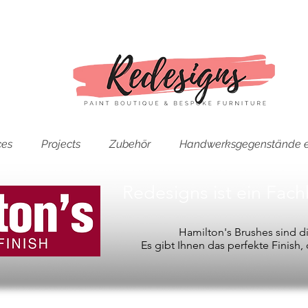
ces
Projects
Zubehör
Handwerksgegenstände e
Redesigns ist ein Fac
Hamilton's Brushes sind 
Es gibt Ihnen das perfekte Finish