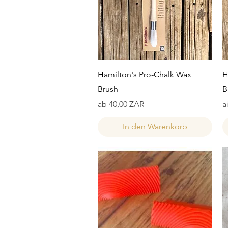
Schnellansicht
Hamilton's Pro-Chalk Wax
H
Brush
B
Sale-Preis
S
ab
40,00 ZAR
a
In den Warenkorb