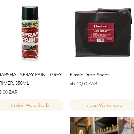
Schnellansicht
Schnellansicht
ARSHAL SPRAY PAINT, GREY
Plastic Drop Sheet
RIMER, 350ML
Sale-Preis
ab
40,00 ZAR
reis
5,00 ZAR
In den Warenkorb
In den Warenkorb