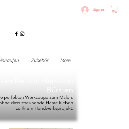
Sign in
inkaufen
Zubehör
More
hhändler von
Hamilton
Bürsten
die perfekten Werkzeuge zum Malen.
, ohne dass streunende Haare kleben
zu Ihrem Handwerksprojekt.