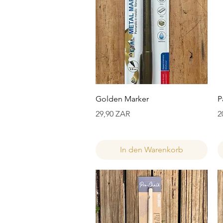
Schnellansicht
Golden Marker
P
Preis
P
29,90 ZAR
2
In den Warenkorb