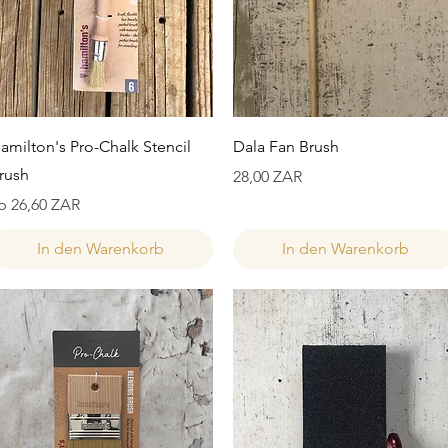
Schnellansicht
Schnellansicht
amilton's Pro-Chalk Stencil
Dala Fan Brush
rush
Preis
28,00 ZAR
ale-Preis
b
26,60 ZAR
In den Warenkorb
In den Warenkorb