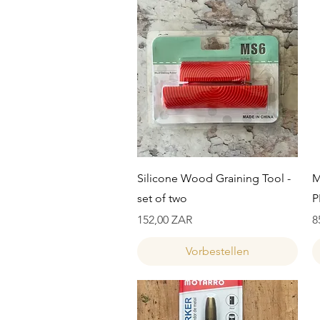
Schnellansicht
Silicone Wood Graining Tool -
M
set of two
P
Preis
P
152,00 ZAR
8
Vorbestellen