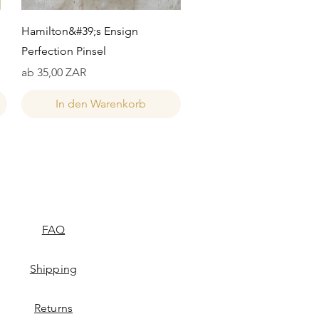
Schnellansicht
Hamilton&#39;s Ensign
Perfection Pinsel
Sale-Preis
ab
35,00 ZAR
In den Warenkorb
FAQ
Shipping
Returns