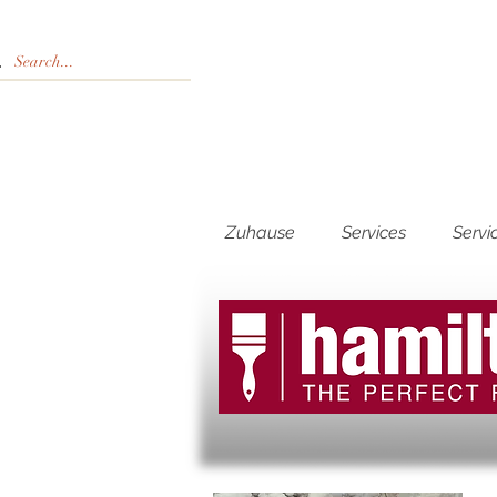
Zuhause
Services
Servi