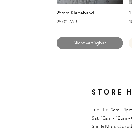
Schnellansicht
25mm Klebeband
1
Preis
P
25,00 ZAR
1
Nicht verfügbar
STORE 
Tue - Fri: 9am - 4p
Sat: 10am - 12pm -
Sun & Mon: Closed