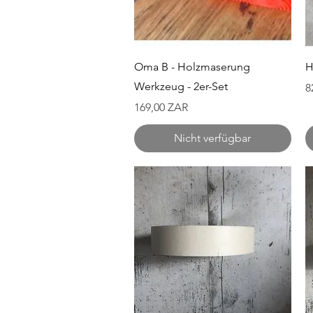
Schnellansicht
Oma B - Holzmaserung
H
Werkzeug - 2er-Set
P
8
Preis
169,00 ZAR
Nicht verfügbar