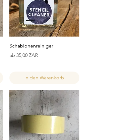
Schnellansicht
Schablonenreiniger
Sale-Preis
ab
35,00 ZAR
In den Warenkorb