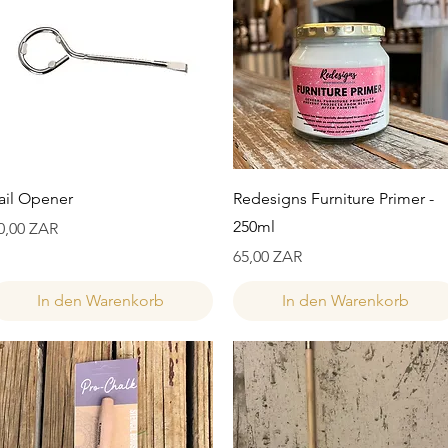
Schnellansicht
Schnellansicht
ail Opener
Redesigns Furniture Primer -
250ml
reis
0,00 ZAR
Preis
65,00 ZAR
In den Warenkorb
In den Warenkorb